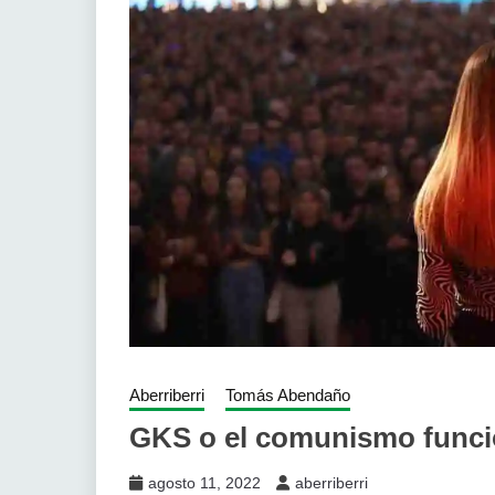
Aberriberri
Tomás Abendaño
GKS o el comunismo funci
agosto 11, 2022
aberriberri