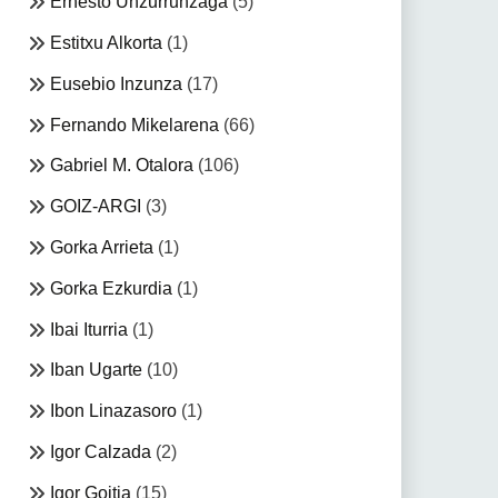
Ernesto Unzurrunzaga
(5)
Estitxu Alkorta
(1)
Eusebio Inzunza
(17)
Fernando Mikelarena
(66)
Gabriel M. Otalora
(106)
GOIZ-ARGI
(3)
Gorka Arrieta
(1)
Gorka Ezkurdia
(1)
Ibai Iturria
(1)
Iban Ugarte
(10)
Ibon Linazasoro
(1)
Igor Calzada
(2)
Igor Goitia
(15)