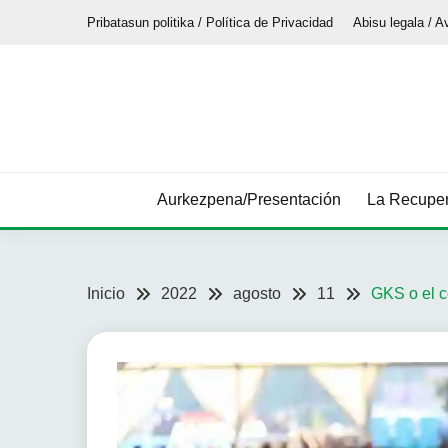
Saltar
Pribatasun politika / Política de Privacidad
Abisu legala / A
al
contenido
Aurkezpena/Presentación
La Recuper
Inicio
2022
agosto
11
GKS o el c