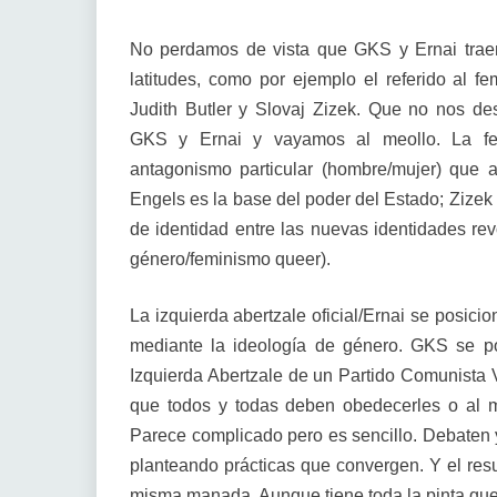
No perdamos de vista que GKS y Ernai traen
latitudes, como por ejemplo el referido al f
Judith Butler y Slovaj Zizek. Que no nos des
GKS y Ernai y vayamos al meollo. La fem
antagonismo particular (hombre/mujer) que af
Engels es la base del poder del Estado; Zizek
de identidad entre las nuevas identidades rev
género/feminismo queer).
La izquierda abertzale oficial/Ernai se posic
mediante la ideología de género. GKS se pos
Izquierda Abertzale de un Partido Comunista V
que todos y todas deben obedecerles o al
Parece complicado pero es sencillo. Debaten y,
planteando prácticas que convergen. Y el resul
misma manada. Aunque tiene toda la pinta que