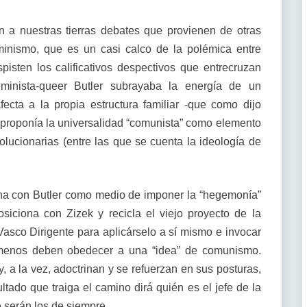
 a nuestras tierras debates que provienen de otras
eminismo, que es un casi calco de la polémica entre
pisten los calificativos despectivos que entrecruzan
inista-queer Butler subrayaba la energía de un
ecta a la propia estructura familiar -que como dijo
 proponía la universalidad “comunista” como elemento
olucionarias (entre las que se cuenta la ideología de
iona con Butler como medio de imponer la “hegemonía”
iciona con Zizek y recicla el viejo proyecto de la
asco Dirigente para aplicárselo a sí mismo e invocar
 menos deben obedecer a una “idea” de comunismo.
 a la vez, adoctrinan y se refuerzan en sus posturas,
tado que traiga el camino dirá quién es el jefe de la
 serán los de siempre.