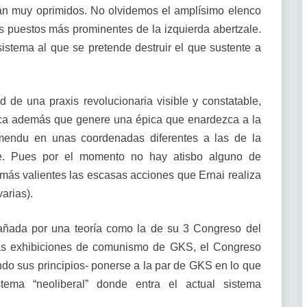
án muy oprimidos. No olvidemos el amplísimo elenco
 puestos más prominentes de la izquierda abertzale.
stema al que se pretende destruir el que sustente a
d de una praxis revolucionaria visible y constatable,
ctica además que genere una épica que enardezca a la
mendu en unas coordenadas diferentes a las de la
ale. Pues por el momento no hay atisbo alguno de
más valientes las escasas acciones que Ernai realiza
arias).
añada por una teoría como la de su 3 Congreso del
las exhibiciones de comunismo de GKS, el Congreso
endo sus principios- ponerse a la par de GKS en lo que
stema “neoliberal” donde entra el actual sistema