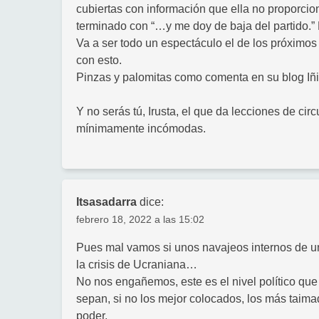
cubiertas con información que ella no proporcion
terminado con “…y me doy de baja del partido.” P
Va a ser todo un espectáculo el de los próximo
con esto.
Pinzas y palomitas como comenta en su blog Iñ
Y no serás tú, Irusta, el que da lecciones de ci
mínimamente incómodas.
Itsasadarra
dice:
febrero 18, 2022 a las 15:02
Pues mal vamos si unos navajeos internos de un 
la crisis de Ucraniana…
No nos engañemos, este es el nivel político qu
sepan, si no los mejor colocados, los más taim
poder.