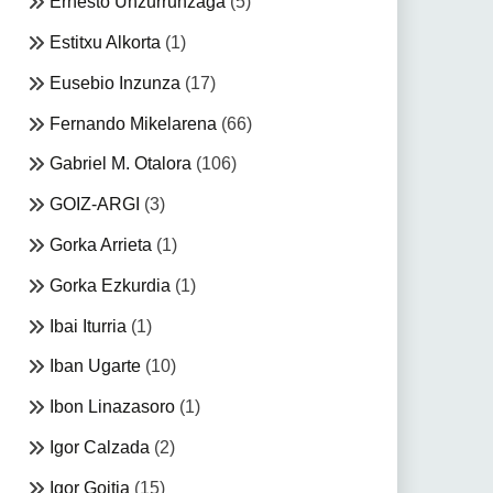
Ernesto Unzurrunzaga
(5)
Estitxu Alkorta
(1)
Eusebio Inzunza
(17)
Fernando Mikelarena
(66)
Gabriel M. Otalora
(106)
GOIZ-ARGI
(3)
Gorka Arrieta
(1)
Gorka Ezkurdia
(1)
Ibai Iturria
(1)
Iban Ugarte
(10)
Ibon Linazasoro
(1)
Igor Calzada
(2)
Igor Goitia
(15)