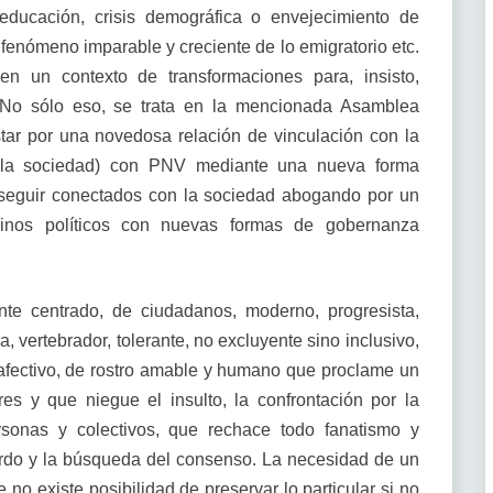
, educación, crisis demográfica o envejecimiento de
l fenómeno imparable y creciente de lo emigratorio etc.
en un contexto de transformaciones para, insisto,
o. No sólo eso, se trata en la mencionada Asamblea
tar por una novedosa relación de vinculación con la
 (la sociedad) con PNV mediante una nueva forma
n seguir conectados con la sociedad abogando por un
inos políticos con nuevas formas de gobernanza
te centrado, de ciudadanos, moderno, progresista,
a, vertebrador, tolerante, no excluyente sino inclusivo,
o y afectivo, de rostro amable y humano que proclame un
res y que niegue el insulto, la confrontación por la
rsonas y colectivos, que rechace todo fanatismo y
erdo y la búsqueda del consenso. La necesidad de un
 no existe posibilidad de preservar lo particular si no