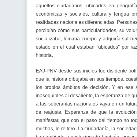
aquellos ciudadanos, ubicados en geografías
económicas y sociales, cultura y lengua p
realidades nacionales diferenciadas. Personas
percibían cómo sus particularidades, su volu
socializaba, tomaba cuerpo y adquiría suficie
estado en el cual estaban “ubicados” por ra
historia.
EAJ-PNV desde sus inicios fue disidente políti
que la historia dibujaba en sus tiempos, cues
los propios ámbitos de decisión. Y en es
inasequibles al desaliento, la esperanza de qu
a las soberanías nacionales vaya en un futur
de reajuste. Esperanza de que la evolución
manifestar, que con el paso del tiempo no t
muchas, lo reitero. La ciudadanía, la socieda
ha cambiado y evolucionado también, pocas