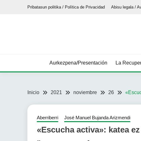
Saltar
Pribatasun politika / Política de Privacidad
Abisu legala / A
al
contenido
Aurkezpena/Presentación
La Recuper
Inicio
2021
noviembre
26
«Escuc
Aberriberri
José Manuel Bujanda Arizmendi
«Escucha activa»: katea ez