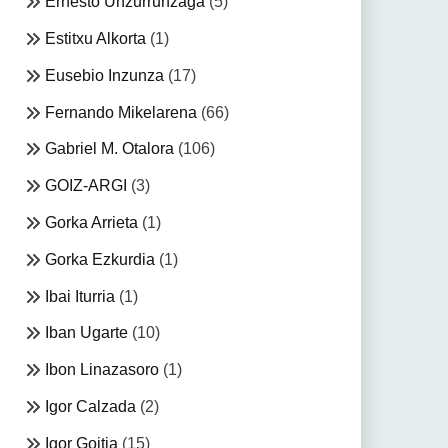
Ernesto Unzurrunzaga
(5)
Estitxu Alkorta
(1)
Eusebio Inzunza
(17)
Fernando Mikelarena
(66)
Gabriel M. Otalora
(106)
GOIZ-ARGI
(3)
Gorka Arrieta
(1)
Gorka Ezkurdia
(1)
Ibai Iturria
(1)
Iban Ugarte
(10)
Ibon Linazasoro
(1)
Igor Calzada
(2)
Igor Goitia
(15)