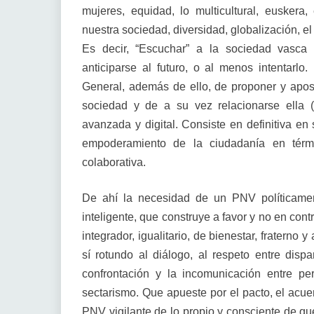
mujeres, equidad, lo multicultural, euskera
nuestra sociedad, diversidad, globalización, e
Es decir, “Escuchar” a la sociedad vasca 
anticiparse al futuro, o al menos intentarl
General, además de ello, de proponer y apos
sociedad y de a su vez relacionarse ella
avanzada y digital. Consiste en definitiva e
empoderamiento de la ciudadanía en térm
colaborativa.
De ahí la necesidad de un PNV políticamen
inteligente, que construye a favor y no en contr
integrador, igualitario, de bienestar, fratern
sí rotundo al diálogo, al respeto entre dispa
confrontación y la incomunicación entre pe
sectarismo. Que apueste por el pacto, el acu
PNV vigilante de lo propio y consciente de que