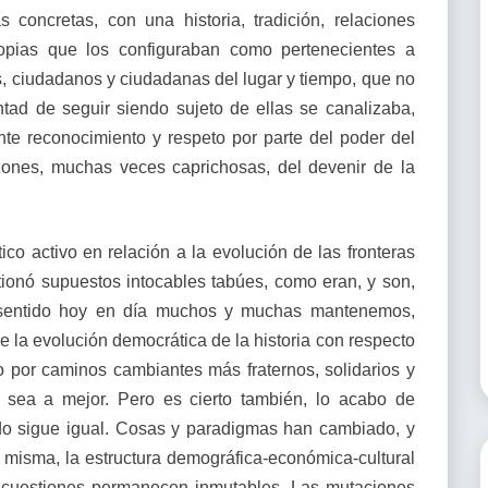
 concretas, con una historia, tradición, relaciones
ropias que los configuraban como pertenecientes a
, ciudadanos y ciudadanas del lugar y tiempo, que no
ntad de seguir siendo sujeto de ellas se canalizaba,
nte reconocimiento y respeto por parte del poder del
zones, muchas veces caprichosas, del devenir de la
co activo en relación a la evolución de las fronteras
tionó supuestos intocables tabúes, como eran, y son,
e sentido hoy en día muchos y muchas mantenemos,
e la evolución democrática de la historia con respecto
o por caminos cambiantes más fraternos, solidarios y
 sea a mejor. Pero es cierto también, lo acabo de
odo sigue igual. Cosas y paradigmas han cambiado, y
d misma, la estructura demográfica-económica-cultural
 cuestiones permanecen inmutables. Las mutaciones