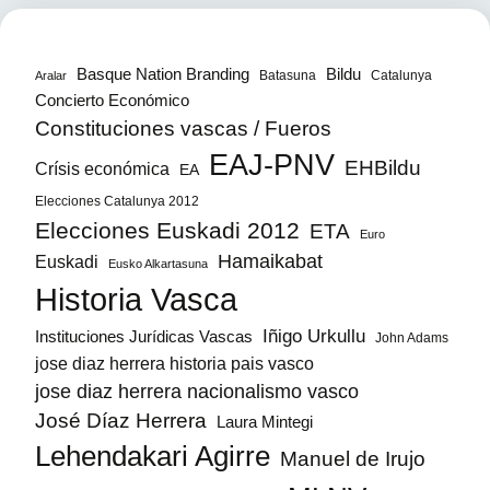
Bildu
Basque Nation Branding
Batasuna
Catalunya
Aralar
Concierto Económico
Constituciones vascas / Fueros
EAJ-PNV
EHBildu
Crísis económica
EA
Elecciones Catalunya 2012
Elecciones Euskadi 2012
ETA
Euro
Hamaikabat
Euskadi
Eusko Alkartasuna
Historia Vasca
Iñigo Urkullu
Instituciones Jurídicas Vascas
John Adams
jose diaz herrera historia pais vasco
jose diaz herrera nacionalismo vasco
José Díaz Herrera
Laura Mintegi
Lehendakari Agirre
Manuel de Irujo