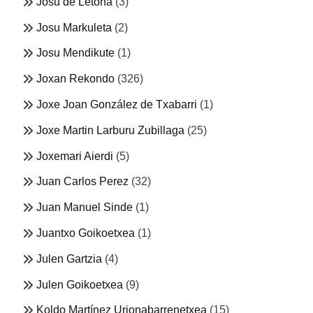
Josu de Letona
(3)
Josu Markuleta
(2)
Josu Mendikute
(1)
Joxan Rekondo
(326)
Joxe Joan González de Txabarri
(1)
Joxe Martin Larburu Zubillaga
(25)
Joxemari Aierdi
(5)
Juan Carlos Perez
(32)
Juan Manuel Sinde
(1)
Juantxo Goikoetxea
(1)
Julen Gartzia
(4)
Julen Goikoetxea
(9)
Koldo Martínez Urionabarrenetxea
(15)