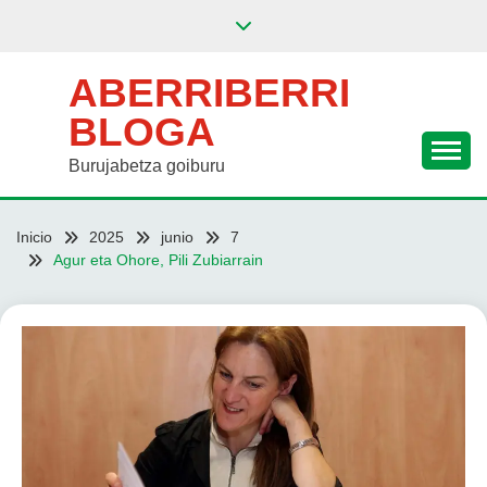
Saltar
al
contenido
ABERRIBERRI
BLOGA
Burujabetza goiburu
Inicio
2025
junio
7
Agur eta Ohore, Pili Zubiarrain