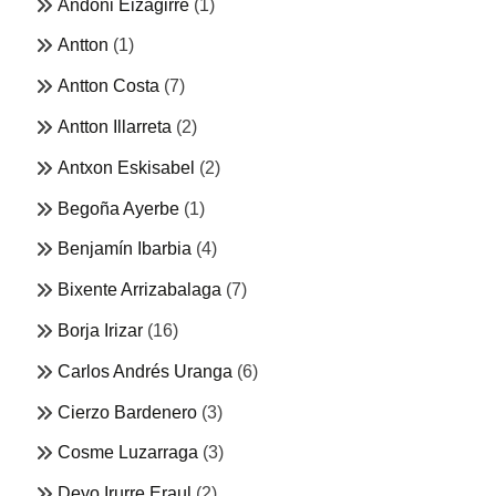
Andoni Eizagirre
(1)
Antton
(1)
Antton Costa
(7)
Antton Illarreta
(2)
Antxon Eskisabel
(2)
Begoña Ayerbe
(1)
Benjamín Ibarbia
(4)
Bixente Arrizabalaga
(7)
Borja Irizar
(16)
Carlos Andrés Uranga
(6)
Cierzo Bardenero
(3)
Cosme Luzarraga
(3)
Deyo Irurre Eraul
(2)