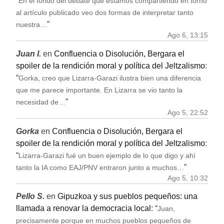
“
En el fondo del debate que estamos compartiendo en torno
al artículo publicado veo dos formas de interpretar tanto
”
nuestra…
Ago 6, 13:15
Juan I.
en
Confluencia o Disolución, Bergara el
spoiler de la rendición moral y política del Jeltzalismo
:
“
Gorka, creo que Lizarra-Garazi ilustra bien una diferencia
que me parece importante. En Lizarra se vio tanto la
”
necesidad de…
Ago 5, 22:52
Gorka
en
Confluencia o Disolución, Bergara el
spoiler de la rendición moral y política del Jeltzalismo
:
“
Lizarra-Garazi fué un buen ejemplo de lo que digo y ahí
”
tanto la IA como EAJ/PNV entraron junto a muchos…
Ago 5, 10:32
Pello S.
en
Gipuzkoa y sus pueblos pequeños: una
llamada a renovar la democracia local
: “
Juan,
precisamente porque en muchos pueblos pequeños de