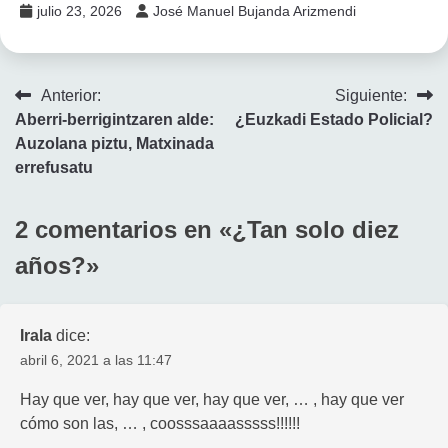
julio 23, 2026
José Manuel Bujanda Arizmendi
Navegación
Anterior:
Siguiente:
Aberri-berrigintzaren alde:
¿Euzkadi Estado Policial?
de
Auzolana piztu, Matxinada
entradas
errefusatu
2 comentarios en «
¿Tan solo diez
años?
»
Irala
dice:
abril 6, 2021 a las 11:47
Hay que ver, hay que ver, hay que ver, … , hay que ver
cómo son las, … , coosssaaaasssss!!!!!!