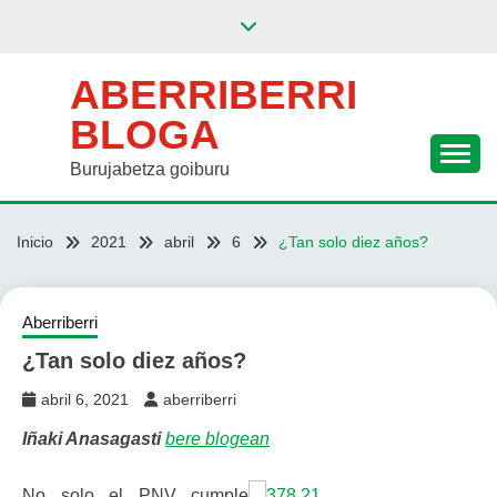
Saltar
al
contenido
ABERRIBERRI
BLOGA
Burujabetza goiburu
Inicio
2021
abril
6
¿Tan solo diez años?
Aberriberri
¿Tan solo diez años?
abril 6, 2021
aberriberri
Iñaki Anasagasti
bere blogean
No solo el PNV cumple