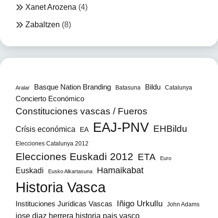
Xanet Arozena
(4)
Zabaltzen
(8)
Bildu
Basque Nation Branding
Batasuna
Catalunya
Aralar
Concierto Económico
Constituciones vascas / Fueros
EAJ-PNV
EHBildu
Crísis económica
EA
Elecciones Catalunya 2012
Elecciones Euskadi 2012
ETA
Euro
Hamaikabat
Euskadi
Eusko Alkartasuna
Historia Vasca
Iñigo Urkullu
Instituciones Jurídicas Vascas
John Adams
jose diaz herrera historia pais vasco