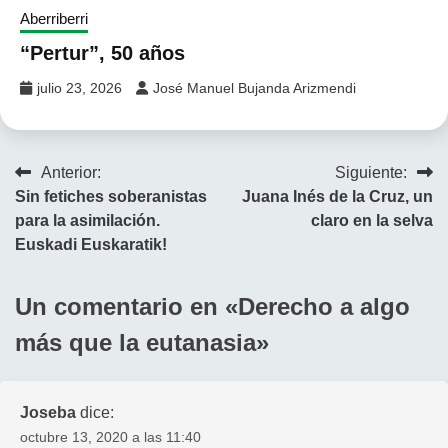
Aberriberri
“Pertur”, 50 años
julio 23, 2026
José Manuel Bujanda Arizmendi
Navegación
Anterior:
Siguiente:
Sin fetiches soberanistas
Juana Inés de la Cruz, un
de
para la asimilación.
claro en la selva
entradas
Euskadi Euskaratik!
Un comentario en «
Derecho a algo
más que la eutanasia
»
Joseba
dice:
octubre 13, 2020 a las 11:40