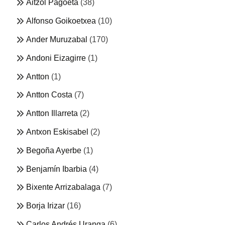
Aitzol Pagoeta
(38)
Alfonso Goikoetxea
(10)
Ander Muruzabal
(170)
Andoni Eizagirre
(1)
Antton
(1)
Antton Costa
(7)
Antton Illarreta
(2)
Antxon Eskisabel
(2)
Begoña Ayerbe
(1)
Benjamín Ibarbia
(4)
Bixente Arrizabalaga
(7)
Borja Irizar
(16)
Carlos Andrés Uranga
(6)