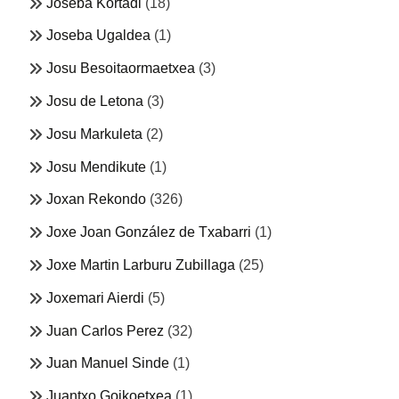
Joseba Kortadi
(18)
Joseba Ugaldea
(1)
Josu Besoitaormaetxea
(3)
Josu de Letona
(3)
Josu Markuleta
(2)
Josu Mendikute
(1)
Joxan Rekondo
(326)
Joxe Joan González de Txabarri
(1)
Joxe Martin Larburu Zubillaga
(25)
Joxemari Aierdi
(5)
Juan Carlos Perez
(32)
Juan Manuel Sinde
(1)
Juantxo Goikoetxea
(1)