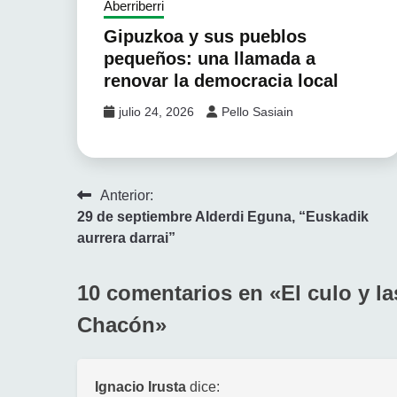
Aberriberri
Gipuzkoa y sus pueblos
pequeños: una llamada a
renovar la democracia local
julio 24, 2026
Pello Sasiain
Navegación
Anterior:
29 de septiembre Alderdi Eguna, “Euskadik
de
aurrera darrai”
entradas
10 comentarios en «
El culo y l
Chacón
»
Ignacio Irusta
dice: