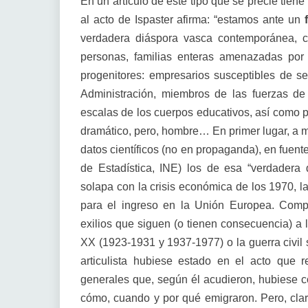
En un artículo de este tipo que se precie tie
al acto de Ispaster afirma: “estamos ante un
verdadera diáspora vasca contemporánea, 
personas, familias enteras amenazadas por 
progenitores: empresarios susceptibles de se
Administración, miembros de las fuerzas de 
escalas de los cuerpos educativos, así como pe
dramático, pero, hombre… En primer lugar, a m
datos científicos (no en propaganda), en fuente
de Estadística, INE) los de esa “verdadera 
solapa con la crisis económica de los 1970, la
para el ingreso en la Unión Europea. Compa
exilios que siguen (o tienen consecuencia) a la
XX (1923-1931 y 1937-1977) o la guerra civil
articulista hubiese estado en el acto que
generales que, según él acudieron, hubiese con
cómo, cuando y por qué emigraron. Pero, claro,