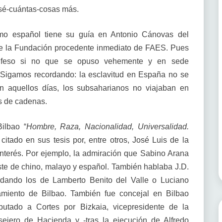
-sé-cuántas-cosas más.
smo español tiene su guía en Antonio Cánovas del
re la Fundación procedente inmediato de FAES. Pues
onfeso si no que se opuso vehemente y en sede
d. Sigamos recordando: la esclavitud en España no se
En aquellos días, los subsaharianos no viajaban en
os de cadenas.
ilbao “
Hombre, Raza, Nacionalidad, Universalidad.
citado en sus tesis por, entre otros, José Luis de la
nterés. Por ejemplo, la admiración que Sabino Arana
éste de chino, malayo y español. También hablaba J.D.
ordando los de Lamberto Benito del Valle o Luciano
amiento de Bilbao. También fue concejal en Bilbao
putado a Cortes por Bizkaia, vicepresidente de la
jero de Hacienda y -tras la ejecución de Alfredo