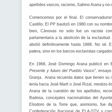
apellidos vascos, racismo, Sabino Arana y no
Comencemos por el final. El conservaduri
Castillo. El PP bautizó en 1980 con su nomb
bien, Cánovas no solo fue un racista c
parlamentaria a la abolición de la esclavitu
abolió definitivamente hasta 1888. No sé. 
patera, sino en los barcos esclavistas cargad
En 1968, José Domingo Arana publicó en B
Presente y futuro del Pueblo Vasco”
, ensayo 
Granja. Arana recuerda datos que tienen su i
tenía hacia José Martí o José Rizal, mestizo 
Arana de la cuestión de los apellidos, rec
Badosa, concejales nacionalistas del Ayunt
Eliodoro de la Torre que, asimismo, fue di
Confederación Nacional de ELA-STV y conse