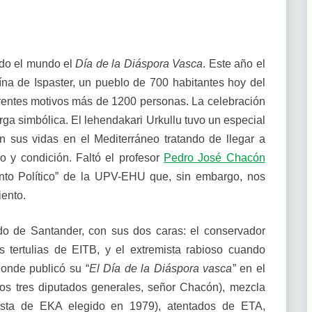
odo el mundo el
Día de la Diáspora Vasca
. Este año el
aína de Ispaster, un pueblo de 700 habitantes hoy del
erentes motivos más de 1200 personas. La celebración
a simbólica. El lehendakari Urkullu tuvo un especial
n sus vidas en el Mediterráneo tratando de llegar a
po y condición. Faltó el profesor
Pedro José Chacón
ento Político” de la UPV-EHU que, sin embargo, nos
iento.
o de Santander, con sus dos caras: el conservador
 tertulias de EITB, y el extremista rabioso cuando
donde publicó su “
El Día de la Diáspora vasca
” en el
os tres diputados generales, señor Chacón), mezcla
rlista de EKA elegido en 1979), atentados de ETA,