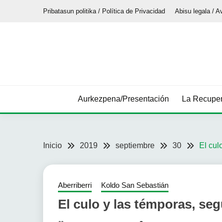
Saltar
Pribatasun politika / Política de Privacidad
Abisu legala / A
al
contenido
Aurkezpena/Presentación
La Recuper
Inicio
2019
septiembre
30
El cul
Aberriberri
Koldo San Sebastián
El culo y las témporas, se