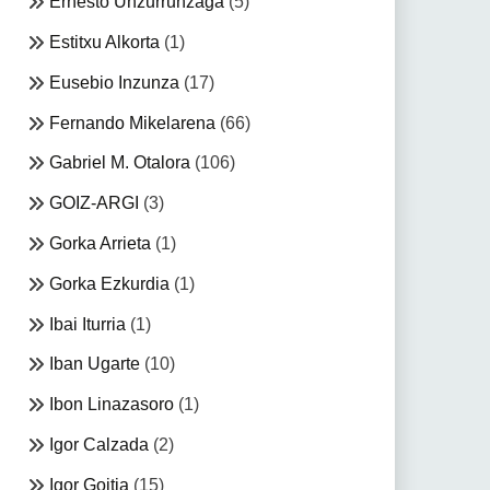
Ernesto Unzurrunzaga
(5)
Estitxu Alkorta
(1)
Eusebio Inzunza
(17)
Fernando Mikelarena
(66)
Gabriel M. Otalora
(106)
GOIZ-ARGI
(3)
Gorka Arrieta
(1)
Gorka Ezkurdia
(1)
Ibai Iturria
(1)
Iban Ugarte
(10)
Ibon Linazasoro
(1)
Igor Calzada
(2)
Igor Goitia
(15)