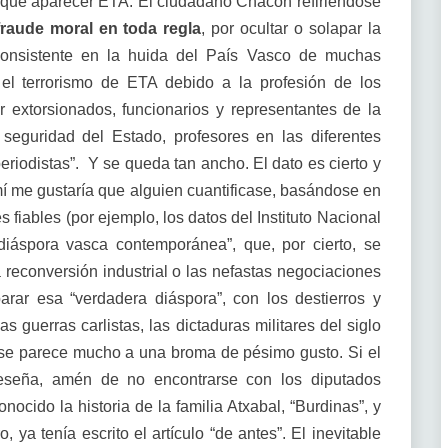
ne que aparecer ETA. El ciudadano Chacón refiriéndose
fraude moral en toda regla
, por ocultar o solapar la
consistente en la huida del País Vasco de muchas
el terrorismo de ETA debido a la profesión de los
r extorsionados, funcionarios y representantes de la
seguridad del Estado, profesores en las diferentes
riodistas”. Y se queda tan ancho. El dato es cierto y
í me gustaría que alguien cuantificase, basándose en
s fiables (por ejemplo, los datos del Instituto Nacional
diáspora vasca contemporánea”, que, por cierto, se
 reconversión industrial o las nefastas negociaciones
rar esa “verdadera diáspora”, con los destierros y
s guerras carlistas, las dictaduras militares del siglo
 se parece mucho a una broma de pésimo gusto. Si el
 reseña, amén de no encontrarse con los diputados
ocido la historia de la familia Atxabal, “Burdinas”, y
 ya tenía escrito el artículo “de antes”. El inevitable