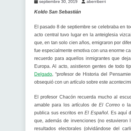
septiembre 30, 2019
aberriberri
Koldo San Sebastián
El pasado 8 de septiembre se celebraba en t
acto central tuvo lugar en la anteiglesia vizc
que, en tan solo cien años, emigraron por dif
fue especialmente emotiva con una enorme carg
recuerdo para aquellos inmigrantes que deja
Europa. Al acto, asistieron gentes de todo ti
Delgado
, “profesor de Historia del Pensami
obsequió con un artículo sobre este acontecim
El profesor Chacón recuerda mucho al escud
amable para los artículos de
El Correo
o las
publica sus escritos en
El Español
. Es aquí 
que, además de invenciones (no estuvieron l
resultados electorales (olvidándose del ca