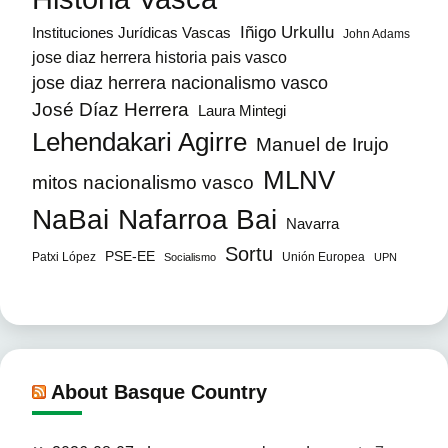
Iñigo Urkullu
Instituciones Jurídicas Vascas
John Adams
jose diaz herrera historia pais vasco
jose diaz herrera nacionalismo vasco
José Díaz Herrera
Laura Mintegi
Lehendakari Agirre
Manuel de Irujo
MLNV
mitos nacionalismo vasco
NaBai
Nafarroa Bai
Navarra
Sortu
PSE-EE
Patxi López
Unión Europea
Socialismo
UPN
About Basque Country