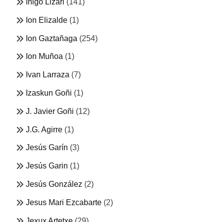
Iñigo Lizari
(141)
Ion Elizalde
(1)
Ion Gaztañaga
(254)
Ion Muñoa
(1)
Ivan Larraza
(7)
Izaskun Goñi
(1)
J. Javier Goñi
(12)
J.G. Agirre
(1)
Jesús Garín
(3)
Jesús Garin
(1)
Jesús González
(2)
Jesus Mari Ezcabarte
(2)
Jexux Artetxe
(29)