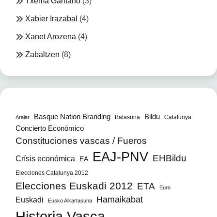
Txema Garitano
(3)
Xabier Irazabal
(4)
Xanet Arozena
(4)
Zabaltzen
(8)
Bildu
Basque Nation Branding
Batasuna
Catalunya
Aralar
Concierto Económico
Constituciones vascas / Fueros
EAJ-PNV
EHBildu
Crísis económica
EA
Elecciones Catalunya 2012
Elecciones Euskadi 2012
ETA
Euro
Hamaikabat
Euskadi
Eusko Alkartasuna
Historia Vasca