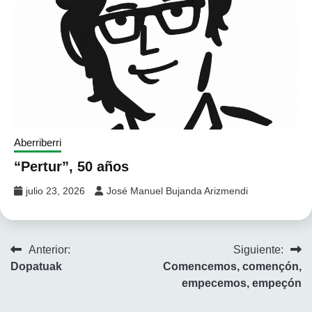
Aberriberri
“Pertur”, 50 años
julio 23, 2026
José Manuel Bujanda Arizmendi
Navegación
Anterior:
Siguiente:
Dopatuak
Comencemos, començón,
de
empecemos, empeçón
entradas