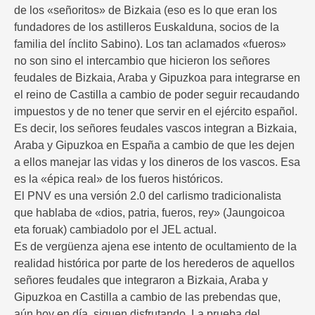
de los «señoritos» de Bizkaia (eso es lo que eran los
fundadores de los astilleros Euskalduna, socios de la
familia del ínclito Sabino). Los tan aclamados «fueros»
no son sino el intercambio que hicieron los señores
feudales de Bizkaia, Araba y Gipuzkoa para integrarse en
el reino de Castilla a cambio de poder seguir recaudando
impuestos y de no tener que servir en el ejército español.
Es decir, los señores feudales vascos integran a Bizkaia,
Araba y Gipuzkoa en España a cambio de que les dejen
a ellos manejar las vidas y los dineros de los vascos. Esa
es la «épica real» de los fueros históricos.
El PNV es una versión 2.0 del carlismo tradicionalista
que hablaba de «dios, patria, fueros, rey» (Jaungoicoa
eta foruak) cambiadolo por el JEL actual.
Es de vergüenza ajena ese intento de ocultamiento de la
realidad histórica por parte de los herederos de aquellos
señores feudales que integraron a Bizkaia, Araba y
Gipuzkoa en Castilla a cambio de las prebendas que,
aún hoy en día, siguen disfrutando. La prueba del