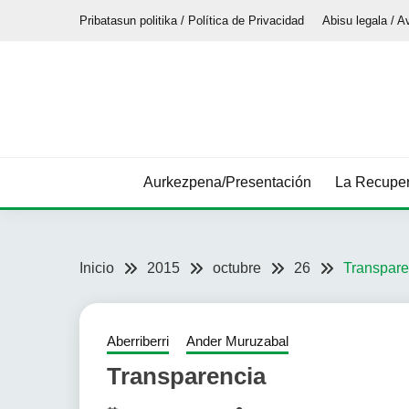
Saltar
Pribatasun politika / Política de Privacidad
Abisu legala / A
al
contenido
Aurkezpena/Presentación
La Recuper
Inicio
2015
octubre
26
Transpare
Aberriberri
Ander Muruzabal
Transparencia