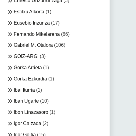
Ernesto Unzurrunzaga
(5)
Estitxu Alkorta
(1)
Eusebio Inzunza
(17)
Fernando Mikelarena
(66)
Gabriel M. Otalora
(106)
GOIZ-ARGI
(3)
Gorka Arrieta
(1)
Gorka Ezkurdia
(1)
Ibai Iturria
(1)
Iban Ugarte
(10)
Ibon Linazasoro
(1)
Igor Calzada
(2)
Igor Goitia
(15)