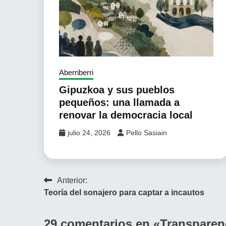
Aberriberri
Gipuzkoa y sus pueblos
pequeños: una llamada a
renovar la democracia local
julio 24, 2026
Pello Sasiain
Navegación
Anterior:
Teoría del sonajero para captar a incautos
de
entradas
29 comentarios en «
Transparen