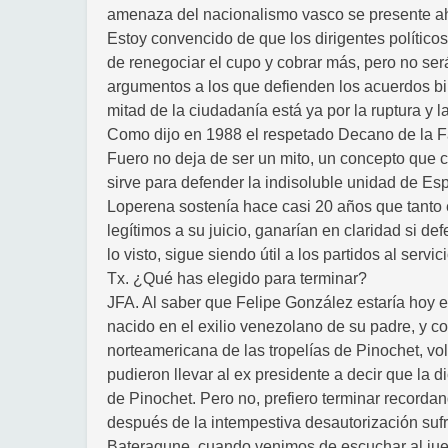
amenaza del nacionalismo vasco se presente a
Estoy convencido de que los dirigentes políticos
de renegociar el cupo y cobrar más, pero no será
argumentos a los que defienden los acuerdos bi
mitad de la ciudadanía está ya por la ruptura y 
Como dijo en 1988 el respetado Decano de la F
Fuero no deja de ser un mito, un concepto que c
sirve para defender la indisoluble unidad de Es
Loperena sostenía hace casi 20 años que tanto
legítimos a su juicio, ganarían en claridad si de
lo visto, sigue siendo útil a los partidos al servi
Tx. ¿Qué has elegido para terminar?
JFA. Al saber que Felipe González estaría hoy 
nacido en el exilio venezolano de su padre, y co
norteamericana de las tropelías de Pinochet, vo
pudieron llevar al ex presidente a decir que la
de Pinochet. Pero no, prefiero terminar recorda
después de la intempestiva desautorización sufr
Bateragune, cuando venimos de escuchar al juez