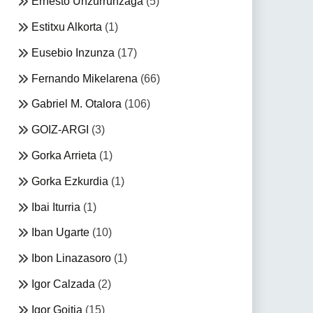
Ernesto Unzurrunzaga
(5)
Estitxu Alkorta
(1)
Eusebio Inzunza
(17)
Fernando Mikelarena
(66)
Gabriel M. Otalora
(106)
GOIZ-ARGI
(3)
Gorka Arrieta
(1)
Gorka Ezkurdia
(1)
Ibai Iturria
(1)
Iban Ugarte
(10)
Ibon Linazasoro
(1)
Igor Calzada
(2)
Igor Goitia
(15)