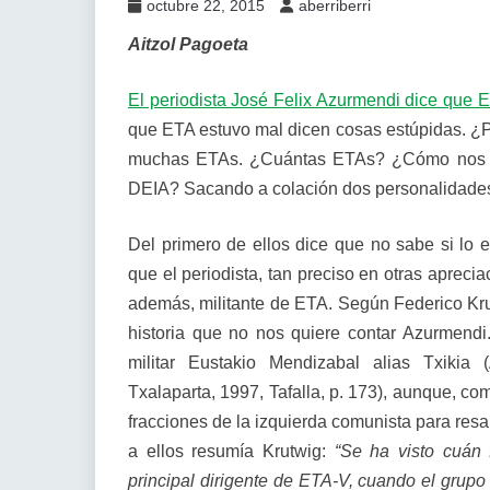
octubre 22, 2015
aberriberri
Aitzol Pagoeta
El periodista José Felix Azurmendi dice que 
que ETA estuvo mal dicen cosas estúpidas. ¿P
muchas ETAs. ¿Cuántas ETAs? ¿Cómo nos lo i
DEIA? Sacando a colación dos personalidades
Del primero de ellos dice que no sabe si lo
que el periodista, tan preciso en otras apreci
además, militante de ETA. Según Federico Kru
historia que no nos quiere contar Azurmendi.
militar Eustakio Mendizabal alias Txikia
Txalaparta, 1997, Tafalla, p. 173), aunque, com
fracciones de la izquierda comunista para resa
a ellos resumía Krutwig:
“Se ha visto cuán
principal dirigente de ETA-V, cuando el grupo 