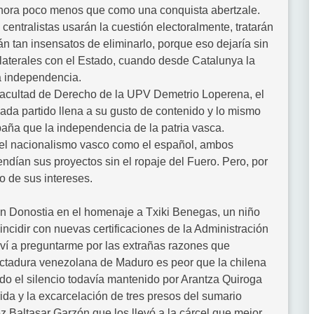
hora poco menos que como una conquista abertzale.
 centralistas usarán la cuestión electoralmente, tratarán
n tan insensatos de eliminarlo, porque eso dejaría sin
laterales con el Estado, cuando desde Catalunya la
la independencia.
acultad de Derecho de la UPV Demetrio Loperena, el
ada partido llena a su gusto de contenido y lo mismo
paña que la independencia de la patria vasca.
 el nacionalismo vasco como el español, ambos
fendían sus proyectos sin el ropaje del Fuero. Pero, por
cio de sus intereses.
en Donostia en el homenaje a Txiki Benegas, un niño
incidir con nuevas certificaciones de la Administración
lví a preguntarme por las extrañas razones que
 dictadura venezolana de Maduro es peor que la chilena
ndo el silencio todavía mantenido por Arantza Quiroga
ida y la excarcelación de tres presos del sumario
 Baltasar Garzón que los llevó a la cárcel que mejor