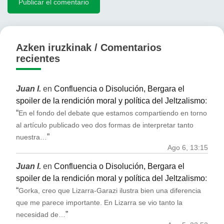
Azken iruzkinak / Comentarios
recientes
Juan I.
en
Confluencia o Disolución, Bergara el
spoiler de la rendición moral y política del Jeltzalismo
:
“
En el fondo del debate que estamos compartiendo en torno
al artículo publicado veo dos formas de interpretar tanto
”
nuestra…
Ago 6, 13:15
Juan I.
en
Confluencia o Disolución, Bergara el
spoiler de la rendición moral y política del Jeltzalismo
:
“
Gorka, creo que Lizarra-Garazi ilustra bien una diferencia
que me parece importante. En Lizarra se vio tanto la
”
necesidad de…