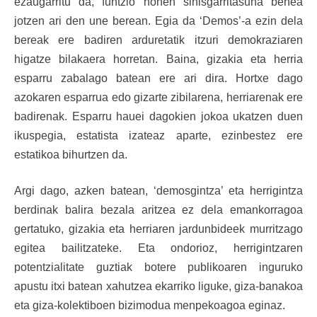
ezaugarritu da, funtzio honen sinisgarritasuna behea
jotzen ari den une berean. Egia da ‘Demos’-a ezin dela
bereak ere badiren arduretatik itzuri demokraziaren
higatze bilakaera horretan. Baina, gizakia eta herria
esparru zabalago batean ere ari dira. Hortxe dago
azokaren esparrua edo gizarte zibilarena, herriarenak ere
badirenak. Esparru hauei dagokien jokoa ukatzen duen
ikuspegia, estatista izateaz aparte, ezinbestez ere
estatikoa bihurtzen da.
Argi dago, azken batean, ‘demosgintza’ eta herrigintza
berdinak balira bezala aritzea ez dela emankorragoa
gertatuko, gizakia eta herriaren jardunbideek murritzago
egitea bailitzateke. Eta ondorioz, herrigintzaren
potentzialitate guztiak botere publikoaren inguruko
apustu itxi batean xahutzea ekarriko liguke, giza-banakoa
eta giza-kolektiboen bizimodua menpekoagoa eginaz.