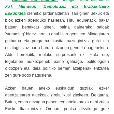
XXI. Mendean: Demokrazia eta Erabakitzeko
Eskubidea
izeneko jardunaldietan izan ginen Jexux eta
biok azken abenduko hasieran. Hiru egunetatik, bakar
batean bertakotu ginen, baina gainerako saioak
‘streaming’ bidez jarraitu ahal izan genituen. Mintegiaren
goiburua eta programa ikusita, naziogintzaz gutxi eta
estatugintzaz barra-barra entzungo genuela bagenekien.
Alde horretatik, inolako sorpresarik ez. Hala ere,
legelarien aurkezpenek baino gehiago, politologoen
oldozpen eta ideia politiko berrien azalpenak entzutea
zen gure gogo nagusiena.
Azken hauen arteko euskaldun guztiak, ezker
abertzalearen aldekoak zirela ikusi zitekeen. Deigarria.
Baina, eman dezagun ponenteen arteko oreka nahi zuela
Eusko Ikaskuntzak. Orduan, pentsa dezakegu gure