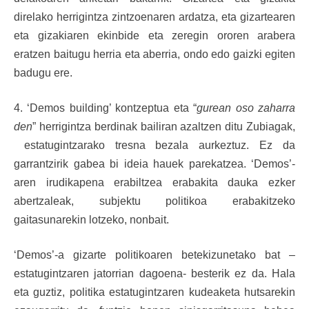
direlako herrigintza zintzoenaren ardatza, eta gizartearen
eta gizakiaren ekinbide eta zeregin ororen arabera
eratzen baitugu herria eta aberria, ondo edo gaizki egiten
badugu ere.
4. ‘Demos building’ kontzeptua eta “
gurean oso zaharra
den
” herrigintza berdinak bailiran azaltzen ditu Zubiagak,
estatugintzarako tresna bezala aurkeztuz. Ez da
garrantzirik gabea bi ideia hauek parekatzea. ‘Demos’-
aren irudikapena erabiltzea erabakita dauka ezker
abertzaleak, subjektu politikoa erabakitzeko
gaitasunarekin lotzeko, nonbait.
‘Demos’-a gizarte politikoaren betekizunetako bat –
estatugintzaren jatorrian dagoena- besterik ez da. Hala
eta guztiz, politika estatugintzaren kudeaketa hutsarekin