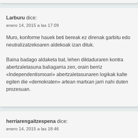
Larburu
dice:
enero 14, 2015 a las 17:09
Muro, konforme hauek beti bereak ez direnak garbitu edo
neutralizatzekoaren aldekoak izan dituk.
Baina badago aldaketa bat, lehen diktaduraren kontra
abertzaletasuna baliagarria zen, orain berriz
«Independentismoari» abertzaletasunaren logikak kalte
egiten die «demokraten» artean martxan jarri nahi duten
prozesuan.
herriarengaitzespena
dice:
enero 14, 2015 a las 18:46