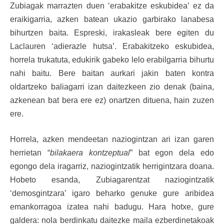
Zubiagak marrazten duen ‘erabakitze eskubidea’ ez da
eraikigarria, azken batean ukazio garbirako lanabesa
bihurtzen baita. Espreski, irakasleak bere egiten du
Laclauren ‘adierazle hutsa’. Erabakitzeko eskubidea,
horrela trukatuta, edukirik gabeko lelo erabilgarria bihurtu
nahi baitu. Bere baitan aurkari jakin baten kontra
oldartzeko baliagarri izan daitezkeen zio denak (baina,
azkenean bat bera ere ez) onartzen dituena, hain zuzen
ere.
Horrela, azken mendeetan naziogintzan ari izan garen
herrietan “
bilakaera kontzeptual
” bat egon dela edo
egongo dela iragarriz, naziogintzatik herrigintzara doana.
Hobeto esanda, Zubiagarentzat naziogintzatik
‘demosgintzara’ igaro beharko genuke gure aribidea
emankorragoa izatea nahi badugu. Hara hotxe, gure
galdera: nola berdinkatu daitezke maila ezberdinetakoak