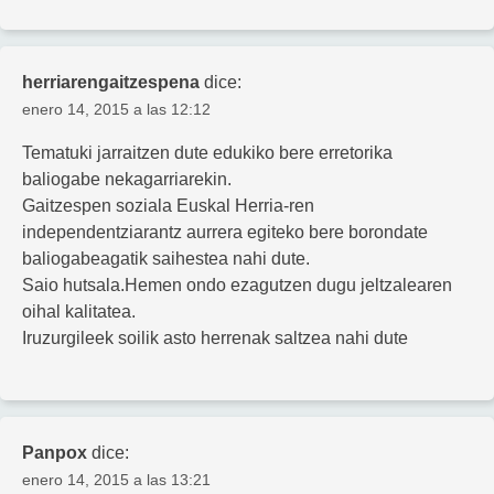
herriarengaitzespena
dice:
enero 14, 2015 a las 12:12
Tematuki jarraitzen dute edukiko bere erretorika
baliogabe nekagarriarekin.
Gaitzespen soziala Euskal Herria-ren
independentziarantz aurrera egiteko bere borondate
baliogabeagatik saihestea nahi dute.
Saio hutsala.Hemen ondo ezagutzen dugu jeltzalearen
oihal kalitatea.
Iruzurgileek soilik asto herrenak saltzea nahi dute
Panpox
dice:
enero 14, 2015 a las 13:21