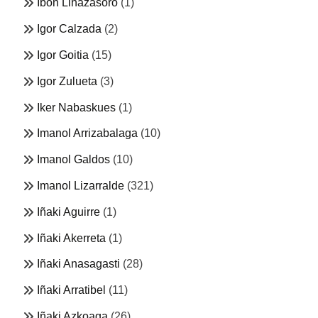
Ibon Linazasoro
(1)
Igor Calzada
(2)
Igor Goitia
(15)
Igor Zulueta
(3)
Iker Nabaskues
(1)
Imanol Arrizabalaga
(10)
Imanol Galdos
(10)
Imanol Lizarralde
(321)
Iñaki Aguirre
(1)
Iñaki Akerreta
(1)
Iñaki Anasagasti
(28)
Iñaki Arratibel
(11)
Iñaki Azkoaga
(26)