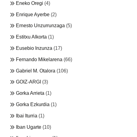
Eneko Oregi
(4)
Enrique Ayerbe
(2)
Ernesto Unzurrunzaga
(5)
Estitxu Alkorta
(1)
Eusebio Inzunza
(17)
Fernando Mikelarena
(66)
Gabriel M. Otalora
(106)
GOIZ-ARGI
(3)
Gorka Arrieta
(1)
Gorka Ezkurdia
(1)
Ibai Iturria
(1)
Iban Ugarte
(10)