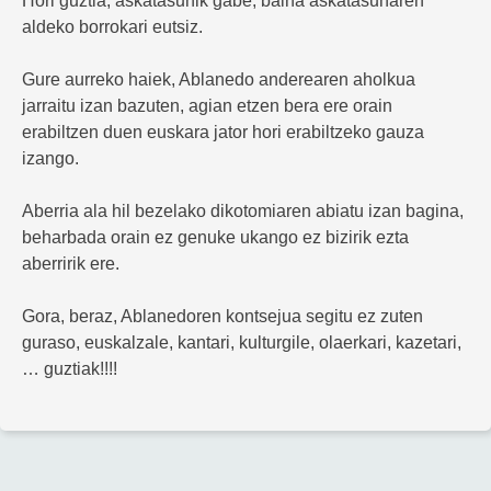
Hori guztia, askatasunik gabe, baina askatasunaren
aldeko borrokari eutsiz.
Gure aurreko haiek, Ablanedo anderearen aholkua
jarraitu izan bazuten, agian etzen bera ere orain
erabiltzen duen euskara jator hori erabiltzeko gauza
izango.
Aberria ala hil bezelako dikotomiaren abiatu izan bagina,
beharbada orain ez genuke ukango ez bizirik ezta
aberririk ere.
Gora, beraz, Ablanedoren kontsejua segitu ez zuten
guraso, euskalzale, kantari, kulturgile, olaerkari, kazetari,
… guztiak!!!!