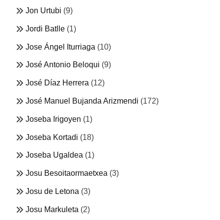
Jon Urtubi
(9)
Jordi Batlle
(1)
Jose Ángel Iturriaga
(10)
José Antonio Beloqui
(9)
José Díaz Herrera
(12)
José Manuel Bujanda Arizmendi
(172)
Joseba Irigoyen
(1)
Joseba Kortadi
(18)
Joseba Ugaldea
(1)
Josu Besoitaormaetxea
(3)
Josu de Letona
(3)
Josu Markuleta
(2)