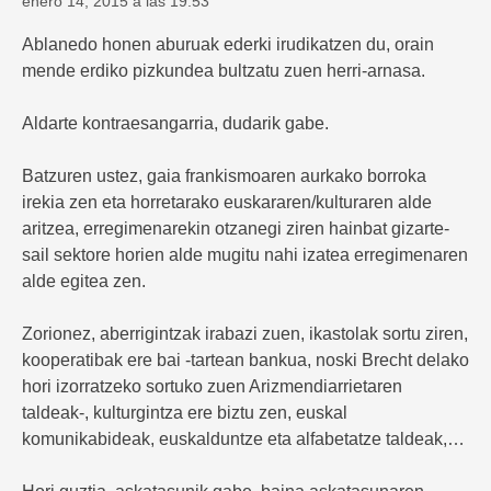
enero 14, 2015 a las 19:53
Ablanedo honen aburuak ederki irudikatzen du, orain
mende erdiko pizkundea bultzatu zuen herri-arnasa.
Aldarte kontraesangarria, dudarik gabe.
Batzuren ustez, gaia frankismoaren aurkako borroka
irekia zen eta horretarako euskararen/kulturaren alde
aritzea, erregimenarekin otzanegi ziren hainbat gizarte-
sail sektore horien alde mugitu nahi izatea erregimenaren
alde egitea zen.
Zorionez, aberrigintzak irabazi zuen, ikastolak sortu ziren,
kooperatibak ere bai -tartean bankua, noski Brecht delako
hori izorratzeko sortuko zuen Arizmendiarrietaren
taldeak-, kulturgintza ere biztu zen, euskal
komunikabideak, euskalduntze eta alfabetatze taldeak,…