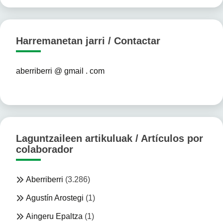
Harremanetan jarri / Contactar
aberriberri @ gmail . com
Laguntzaileen artikuluak / Artículos por
colaborador
Aberriberri
(3.286)
Agustín Arostegi
(1)
Aingeru Epaltza
(1)