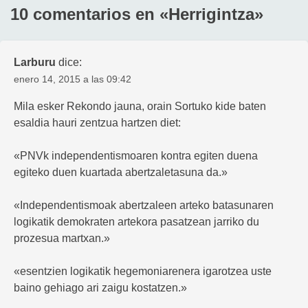
10 comentarios en «
Herrigintza
»
Larburu
dice:
enero 14, 2015 a las 09:42
Mila esker Rekondo jauna, orain Sortuko kide baten
esaldia hauri zentzua hartzen diet:
«PNVk independentismoaren kontra egiten duena
egiteko duen kuartada abertzaletasuna da.»
«Independentismoak abertzaleen arteko batasunaren
logikatik demokraten artekora pasatzean jarriko du
prozesua martxan.»
«esentzien logikatik hegemoniarenera igarotzea uste
baino gehiago ari zaigu kostatzen.»