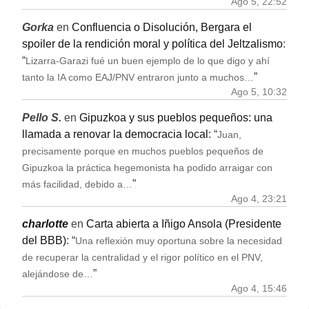
Ago 5, 22:52
Gorka
en
Confluencia o Disolución, Bergara el
spoiler de la rendición moral y política del Jeltzalismo
:
“
Lizarra-Garazi fué un buen ejemplo de lo que digo y ahí
”
tanto la IA como EAJ/PNV entraron junto a muchos…
Ago 5, 10:32
Pello S.
en
Gipuzkoa y sus pueblos pequeños: una
llamada a renovar la democracia local
: “
Juan,
precisamente porque en muchos pueblos pequeños de
Gipuzkoa la práctica hegemonista ha podido arraigar con
”
más facilidad, debido a…
Ago 4, 23:21
charlotte
en
Carta abierta a Iñigo Ansola (Presidente
del BBB)
: “
Una reflexión muy oportuna sobre la necesidad
de recuperar la centralidad y el rigor político en el PNV,
”
alejándose de…
Ago 4, 15:46