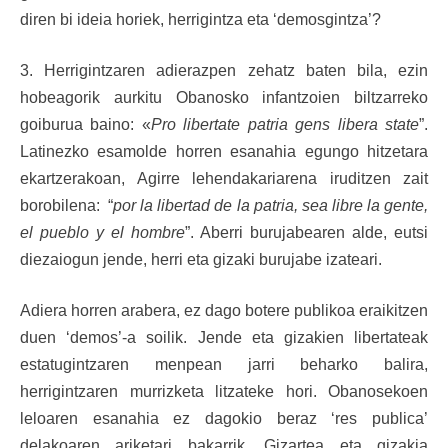
diren bi ideia horiek, herrigintza eta ‘demosgintza’?
3. Herrigintzaren adierazpen zehatz baten bila, ezin
hobeagorik aurkitu Obanosko infantzoien biltzarreko
goiburua baino: «
Pro libertate patria gens libera state
”.
Latinezko esamolde horren esanahia egungo hitzetara
ekartzerakoan, Agirre lehendakariarena iruditzen zait
borobilena: “
por la libertad de la patria, sea libre la gente,
el pueblo y el hombre
”. Aberri burujabearen alde, eutsi
diezaiogun jende, herri eta gizaki burujabe izateari.
Adiera horren arabera, ez dago botere publikoa eraikitzen
duen ‘demos’-a soilik. Jende eta gizakien libertateak
estatugintzaren menpean jarri beharko balira,
herrigintzaren murrizketa litzateke hori. Obanosekoen
leloaren esanahia ez dagokio beraz ‘res publica’
delakoaren ariketari bakarrik. Gizartea eta gizakia