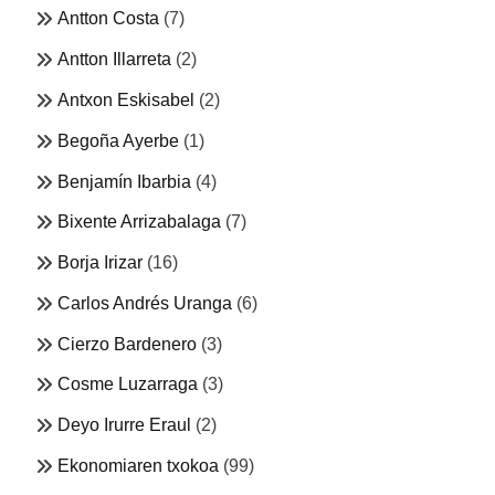
Antton Costa
(7)
Antton Illarreta
(2)
Antxon Eskisabel
(2)
Begoña Ayerbe
(1)
Benjamín Ibarbia
(4)
Bixente Arrizabalaga
(7)
Borja Irizar
(16)
Carlos Andrés Uranga
(6)
Cierzo Bardenero
(3)
Cosme Luzarraga
(3)
Deyo Irurre Eraul
(2)
Ekonomiaren txokoa
(99)