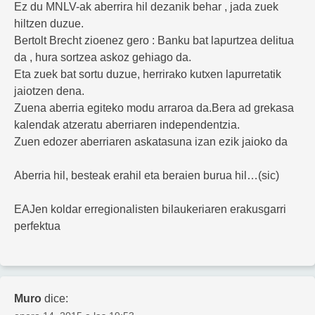
Ez du MNLV-ak aberrira hil dezanik behar , jada zuek
hiltzen duzue.
Bertolt Brecht zioenez gero : Banku bat lapurtzea delitua
da , hura sortzea askoz gehiago da.
Eta zuek bat sortu duzue, herrirako kutxen lapurretatik
jaiotzen dena.
Zuena aberria egiteko modu arraroa da.Bera ad grekasa
kalendak atzeratu aberriaren independentzia.
Zuen edozer aberriaren askatasuna izan ezik jaioko da
Aberria hil, besteak erahil eta beraien burua hil…(sic)
EAJen koldar erregionalisten bilaukeriaren erakusgarri
perfektua
Muro
dice: