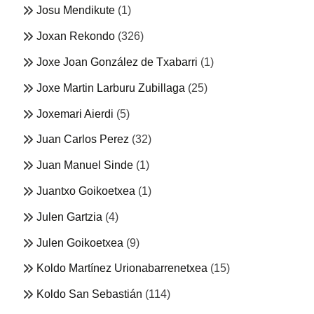
Josu Mendikute
(1)
Joxan Rekondo
(326)
Joxe Joan González de Txabarri
(1)
Joxe Martin Larburu Zubillaga
(25)
Joxemari Aierdi
(5)
Juan Carlos Perez
(32)
Juan Manuel Sinde
(1)
Juantxo Goikoetxea
(1)
Julen Gartzia
(4)
Julen Goikoetxea
(9)
Koldo Martínez Urionabarrenetxea
(15)
Koldo San Sebastián
(114)