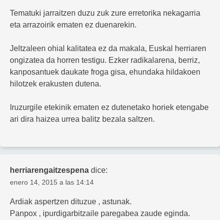
Tematuki jarraitzen duzu zuk zure erretorika nekagarria
eta arrazoirik ematen ez duenarekin.
Jeltzaleen ohial kalitatea ez da makala, Euskal herriaren
ongizatea da horren testigu. Ezker radikalarena, berriz,
kanposantuek daukate froga gisa, ehundaka hildakoen
hilotzek erakusten dutena.
Iruzurgile etekinik ematen ez dutenetako horiek etengabe
ari dira haizea urrea balitz bezala saltzen.
herriarengaitzespena
dice:
enero 14, 2015 a las 14:14
Ardiak aspertzen dituzue , astunak.
Panpox , ipurdigarbitzaile paregabea zaude eginda.