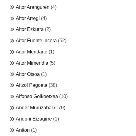
Aitor Aranguren
(4)
Aitor Arregi
(4)
Aitor Ezkurra
(2)
Aitor Fuente Incera
(52)
Aitor Mendarte
(1)
Aitor Mimendia
(5)
Aitor Otsoa
(1)
Aitzol Pagoeta
(38)
Alfonso Goikoetxea
(10)
Ander Muruzabal
(170)
Andoni Eizagirre
(1)
Antton
(1)