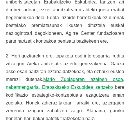
unibertsitateetan Erabakitzeko Eskubidea lantzen ari
direnen artean, ezker abertzalearen aldeko joera erabat
hegemonikoa dela. Edota irizpide horretakoak ez direnak
bestelako premiatasunak ikusten dituztela euskal
naziogintzari dagokionean, Agirre Center fundazioaren
parte hartzetik kontrakoa pentsatu bazitekeen ere.
2. Hori guztiarekin ere, topaketa oso interesgarria iruditu
zitzaigun. Aieka anitzetatik aztertu genezakeena. Gauza
asko esan baitziran eztabaidatzekoak, eta ezbaiki eustea
merezi dutenak.
Mario Zubiagaren azalpen osoa,
nabarmengarria, Erabakitzeko Eskubidea zertzeko
bere
kodifikazio estrategiko-kontzeptuala ezagutzera eman
zuelako. Honek adierazitakoari jarraiki ere, aztergaien
zerrenda izugarri zabaltzen zaigu. Alabaina, gaurko
honetan hari bakar batetik tiratzekotan naiz.