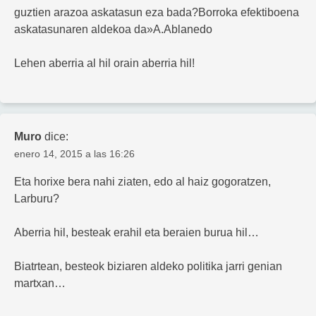
guztien arazoa askatasun eza bada?Borroka efektiboena
askatasunaren aldekoa da»A.Ablanedo
Lehen aberria al hil orain aberria hil!
Muro
dice:
enero 14, 2015 a las 16:26
Eta horixe bera nahi ziaten, edo al haiz gogoratzen,
Larburu?
Aberria hil, besteak erahil eta beraien burua hil…
Biatrtean, besteok biziaren aldeko politika jarri genian
martxan…