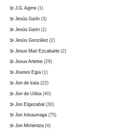
J.G. Agirre
(1)
Jesús Garín
(3)
Jesús Garin
(1)
Jesús González
(2)
Jesus Mari Ezcabarte
(2)
Jexux Artetxe
(29)
Joanes Egia
(1)
Jon de Irala
(22)
Jon de Urbia
(40)
Jon Elgezabal
(30)
Jon Intxaurraga
(75)
Jon Mimentza
(4)