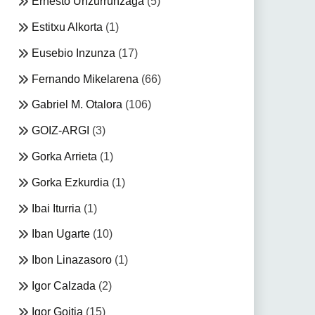
Ernesto Unzurrunzaga
(5)
Estitxu Alkorta
(1)
Eusebio Inzunza
(17)
Fernando Mikelarena
(66)
Gabriel M. Otalora
(106)
GOIZ-ARGI
(3)
Gorka Arrieta
(1)
Gorka Ezkurdia
(1)
Ibai Iturria
(1)
Iban Ugarte
(10)
Ibon Linazasoro
(1)
Igor Calzada
(2)
Igor Goitia
(15)