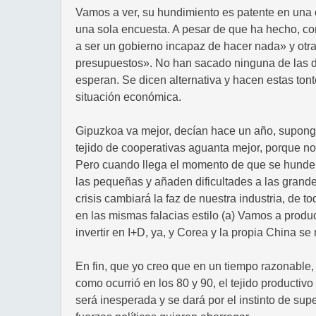
Vamos a ver, su hundimiento es patente en una 
una sola encuesta. A pesar de que ha hecho, c
a ser un gobierno incapaz de hacer nada» y otr
presupuestos». No han sacado ninguna de las d
esperan. Se dicen alternativa y hacen estas tont
situación económica.
Gipuzkoa va mejor, decían hace un año, supongo
tejido de cooperativas aguanta mejor, porque n
Pero cuando llega el momento de que se hunde,
las pequeñas y añaden dificultades a las grande
crisis cambiará la faz de nuestra industria, de t
en las mismas falacias estilo (a) Vamos a produc
invertir en I+D, ya, y Corea y la propia China s
En fin, que yo creo que en un tiempo razonable, 
como ocurrió en los 80 y 90, el tejido productiv
será inesperada y se dará por el instinto de su