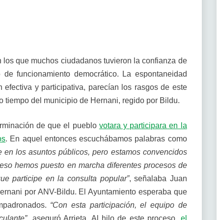
 los que muchos ciudadanos tuvieron la confianza de
 de funcionamiento democrático. La espontaneidad
n efectiva y participativa, parecían los rasgos de este
tiempo del municipio de Hernani, regido por Bildu.
erminación de que el pueblo
votara y participara en la
os
. En aquel entonces escuchábamos palabras como
se en los asuntos públicos, pero estamos convencidos
or eso hemos puesto en marcha diferentes procesos de
ue participe en la consulta popular”
, señalaba Juan
 Hernani por ANV-Bildu. El Ayuntamiento esperaba que
empadronados.
“Con esta participación, el equipo de
culante”
, aseguró Arrieta. Al hilo de este proceso,
el