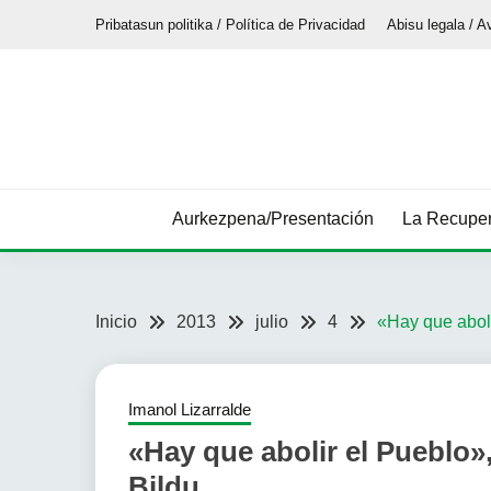
Saltar
Pribatasun politika / Política de Privacidad
Abisu legala / A
al
contenido
Aurkezpena/Presentación
La Recuper
Inicio
2013
julio
4
«Hay que aboli
Imanol Lizarralde
«Hay que abolir el Pueblo»
Bildu