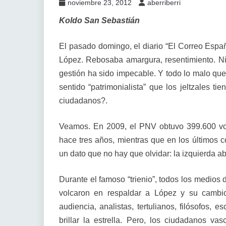
noviembre 23, 2012
aberriberri
Koldo San Sebastián
El pasado domingo, el diario “El Correo Españ
López. Rebosaba amargura, resentimiento. Ni 
gestión ha sido impecable. Y todo lo malo que 
sentido “patrimonialista” que los jeltzales t
ciudadanos?.
Veamos. En 2009, el PNV obtuvo 399.600 vo
hace tres años, mientras que en los últimos 
un dato que no hay que olvidar: la izquierda a
Durante el famoso “trienio”, todos los medio
volcaron en respaldar a López y su cambi
audiencia, analistas, tertulianos, filósofos, e
brillar la estrella. Pero, los ciudadanos va