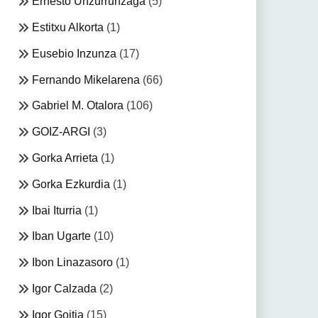
Ernesto Unzurrunzaga
(5)
Estitxu Alkorta
(1)
Eusebio Inzunza
(17)
Fernando Mikelarena
(66)
Gabriel M. Otalora
(106)
GOIZ-ARGI
(3)
Gorka Arrieta
(1)
Gorka Ezkurdia
(1)
Ibai Iturria
(1)
Iban Ugarte
(10)
Ibon Linazasoro
(1)
Igor Calzada
(2)
Igor Goitia
(15)