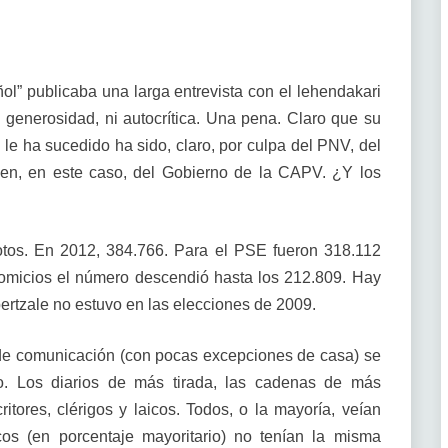
ol” publicaba una larga entrevista con el lehendakari
generosidad, ni autocrítica. Una pena. Claro que su
le ha sucedido ha sido, claro, por culpa del PNV, del
ienen, en este caso, del Gobierno de la CAPV. ¿Y los
tos. En 2012, 384.766. Para el PSE fueron 318.112
comicios el número descendió hasta los 212.809. Hay
bertzale no estuvo en las elecciones de 2009.
s de comunicación (con pocas excepciones de casa) se
o. Los diarios de más tirada, las cadenas de más
scritores, clérigos y laicos. Todos, o la mayoría, veían
scos (en porcentaje mayoritario) no tenían la misma