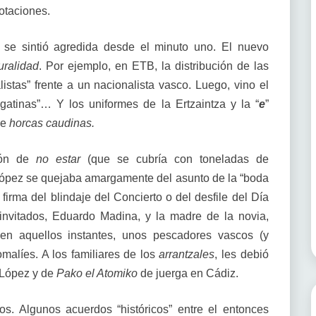
votaciones.
ca se sintió agredida desde el minuto uno. El nuevo
uralidad
. Por ejemplo, en ETB, la distribución de las
stas” frente a un nacionalista vasco. Luego, vino el
atinas”… Y los uniformes de la Ertzaintza y la “
e
”
de
horcas caudinas.
ción de
no estar
(que se cubría con toneladas de
 López se quejaba amargamente del asunto de la “boda
 firma del blindaje del Concierto o del desfile del Día
 invitados, Eduardo Madina, y la madre de la novia,
 en aquellos instantes, unos pescadores vascos (y
malíes. A los familiares de los
arrantzales
, les debió
i López y de
Pako el Atomiko
de juerga en Cádiz.
tos. Algunos acuerdos “históricos” entre el entonces