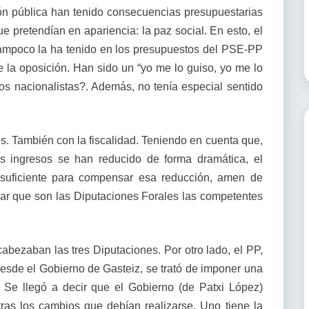
ión pública han tenido consecuencias presupuestarias
ue pretendían en apariencia: la paz social. En esto, el
ampoco la ha tenido en los presupuestos del PSE-PP
la oposición. Han sido un “yo me lo guiso, yo me lo
os nacionalistas?. Además, no tenía especial sentido
sos. También con la fiscalidad. Teniendo en cuenta que,
os ingresos se han reducido de forma dramática, el
 suficiente para compensar esa reducción, amen de
dar que son las Diputaciones Forales las competentes
ezaban las tres Diputaciones. Por otro lado, el PP,
 Desde el Gobierno de Gasteiz, se trató de imponer una
”. Se llegó a decir que el Gobierno (de Patxi López)
as los cambios que debían realizarse. Uno tiene la