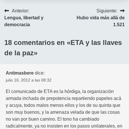
Navegación
Anterior:
Siguiente:
Lengua, libertad y
Hubo vida más allá de
de
democracia
1.521
entradas
18 comentarios en «
ETA y las llaves
de la paz
»
Antimasbere
dice:
julio 16, 2012 a las 08:32
El comunicado de ETA es la hórdiga, la organización
armada inchada de prepotencia repartiendo papeles acá
y acuya, todos malos menos ellos y los de su quinta que
son muy buenos, y la amenaza velada de que las cosas
no van por buen camino. El tono ha cambiado
radicalmente, ya no insisten en los pasos unilaterales, en