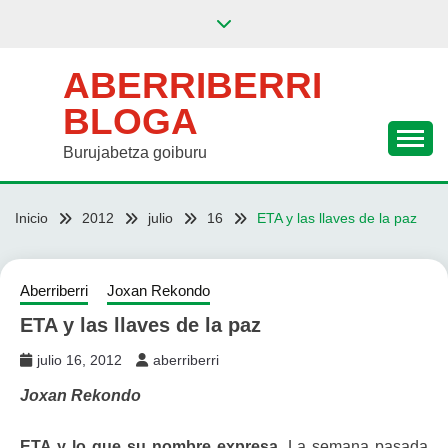
Saltar
al
contenido
ABERRIBERRI
BLOGA
Burujabetza goiburu
Inicio
2012
julio
16
ETA y las llaves de la paz
Aberriberri
Joxan Rekondo
ETA y las llaves de la paz
julio 16, 2012
aberriberri
Joxan Rekondo
ETA y lo que su nombre expresa.
La semana pasada