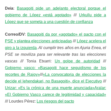
Deia
:
Basagoiti pide un adelanto electoral porque el
gobierno de López «está agotado»
///
Urkullu pide a
López que se someta a una cuestión de confianza
Correo/DV
:
Basagoiti da por «agotado» el pacto con el
PSE y plantea elecciones anticipadas
///
López acelera el
giro a la izquierda
.
Al cumplir tres años en Ajuria Enea, el
PSE se moviliza para ser relevante tras las elecciones
vascas ///
Tonia Etxarri:
Un golpe de autoridad
///
Gobierno vasco: «Basagoiti hace seguidismo de los
recortes de Rajoy»
///
«La convocatoria de elecciones la
decide el lehendakari, no Basagoiti», dice el Ejecutivo
///
Urizar: «Es la crónica de una muerte anunciada»
Aralar:
«El Gobierno Vasco carece de legitimidad y capacidad»
/// Lourdes Pérez:
Los riesgos del pacto