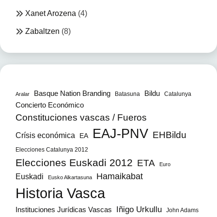
Xanet Arozena
(4)
Zabaltzen
(8)
Bildu
Basque Nation Branding
Batasuna
Catalunya
Aralar
Concierto Económico
Constituciones vascas / Fueros
EAJ-PNV
EHBildu
Crísis económica
EA
Elecciones Catalunya 2012
Elecciones Euskadi 2012
ETA
Euro
Hamaikabat
Euskadi
Eusko Alkartasuna
Historia Vasca
Iñigo Urkullu
Instituciones Jurídicas Vascas
John Adams