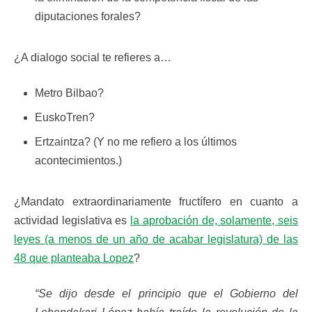
diputaciones forales?
¿A dialogo social te refieres a…
Metro Bilbao?
EuskoTren?
Ertzaintza? (Y no me refiero a los últimos
acontecimientos.)
¿Mandato extraordinariamente fructífero en cuanto a
actividad legislativa es
la aprobación de, solamente, seis
leyes (a menos de un año de acabar legislatura) de las
48 que planteaba Lopez
?
“Se dijo desde el principio que el Gobierno del