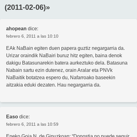
(2011-02-06)
»
ahopean
dice:
febrero 6, 2011 a las 10:10
EAk NaBain egiten duen papera guztiz negargarria da.
Urizar oraindik NaBairi buruz hitz egiten, baina denok
dakigu Batasunarekin batera aurkeztuko dela. Batasuna
Nabain sartu ezin dutenez, orain Aralar eta PNVk
NaBaitik botatzea espero du, Nafarroako baseekin
aitzakia eduki dezaten. Hau negargarria da.
Easo
dice:
febrero 6, 2011 a las 10:59
Eneko Goia N. de Gipuzkoan: “Donostia no puede seguir