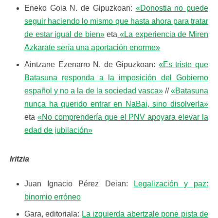
Eneko Goia N. de Gipuzkoan:
«Donostia no puede
seguir haciendo lo mismo que hasta ahora para tratar
de estar igual de bien»
eta
«La experiencia de Miren
Azkarate sería una aportación enorme»
Aintzane Ezenarro N. de Gipuzkoan:
«Es triste que
Batasuna responda a la imposición del Gobierno
español y no a la de la sociedad vasca»
//
«Batasuna
nunca ha querido entrar en NaBai, sino disolverla»
eta
«No comprendería que el PNV apoyara elevar la
edad de jubilación»
Iritzia
Juan Ignacio Pérez Deian:
Legalización y paz:
binomio erróneo
Gara, editoriala:
La izquierda abertzale pone pista de