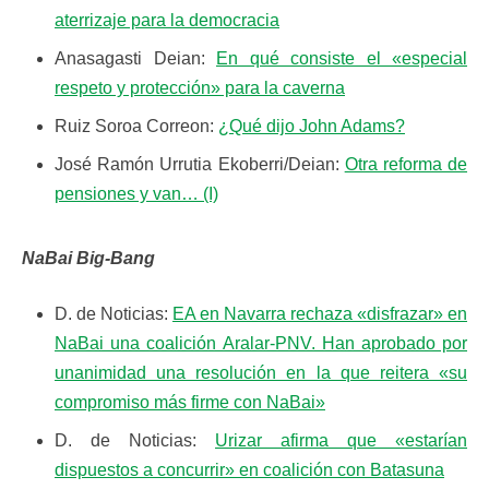
aterrizaje para la democracia
Anasagasti Deian:
En qué consiste el «especial
respeto y protección» para la caverna
Ruiz Soroa Correon:
¿Qué dijo John Adams?
José Ramón Urrutia Ekoberri/Deian:
Otra reforma de
pensiones y van… (I)
NaBai Big-Bang
D. de Noticias:
EA en Navarra rechaza «disfrazar» en
NaBai una coalición Aralar-PNV. Han aprobado por
unanimidad una resolución en la que reitera «su
compromiso más firme con NaBai»
D. de Noticias:
Urizar afirma que «estarían
dispuestos a concurrir» en coalición con Batasuna