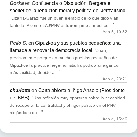
Gorka
en
Confluencia o Disolución, Bergara el
spoiler de la rendición moral y política del Jeltzalismo
:
“
Lizarra-Garazi fué un buen ejemplo de lo que digo y ahí
”
tanto la IA como EAJ/PNV entraron junto a muchos…
Ago 5, 10:32
Pello S.
en
Gipuzkoa y sus pueblos pequeños: una
llamada a renovar la democracia local
: “
Juan,
precisamente porque en muchos pueblos pequeños de
Gipuzkoa la práctica hegemonista ha podido arraigar con
”
más facilidad, debido a…
Ago 4, 23:21
charlotte
en
Carta abierta a Iñigo Ansola (Presidente
del BBB)
: “
Una reflexión muy oportuna sobre la necesidad
de recuperar la centralidad y el rigor político en el PNV,
”
alejándose de…
Ago 4, 15:46