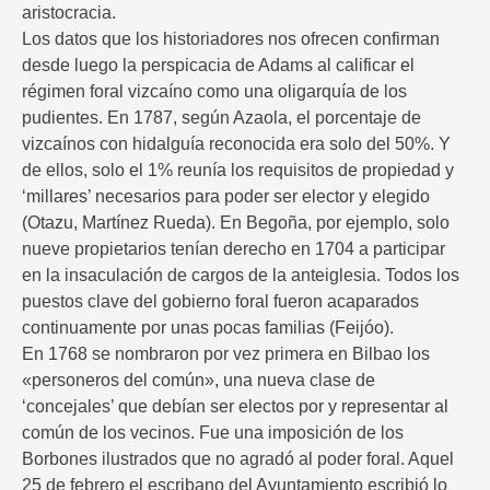
aristocracia.
Los datos que los historiadores nos ofrecen confirman
desde luego la perspicacia de Adams al calificar el
régimen foral vizcaíno como una oligarquía de los
pudientes. En 1787, según Azaola, el porcentaje de
vizcaínos con hidalguía reconocida era solo del 50%. Y
de ellos, solo el 1% reunía los requisitos de propiedad y
‘millares’ necesarios para poder ser elector y elegido
(Otazu, Martínez Rueda). En Begoña, por ejemplo, solo
nueve propietarios tenían derecho en 1704 a participar
en la insaculación de cargos de la anteiglesia. Todos los
puestos clave del gobierno foral fueron acaparados
continuamente por unas pocas familias (Feijóo).
En 1768 se nombraron por vez primera en Bilbao los
«personeros del común», una nueva clase de
‘concejales’ que debían ser electos por y representar al
común de los vecinos. Fue una imposición de los
Borbones ilustrados que no agradó al poder foral. Aquel
25 de febrero el escribano del Ayuntamiento escribió lo