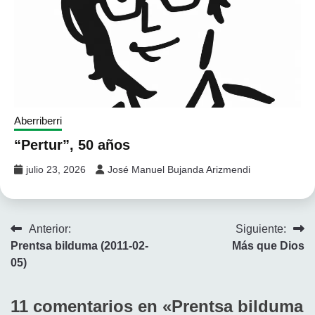
Aberriberri
“Pertur”, 50 años
julio 23, 2026
José Manuel Bujanda Arizmendi
Navegación
Anterior:
Siguiente:
Prentsa bilduma (2011-02-
Más que Dios
de
05)
entradas
11 comentarios en «
Prentsa bilduma