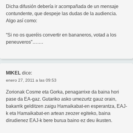
Dicha difusión debería ir acompañada de un mensaje
contundente, que despeje las dudas de la audiencia.
Algo así como:
“Si no os queréis convertir en bananeros, votad a los
peneuveros”…….
MIKEL
dice:
enero 27, 2011 a las 09:53
Zorionak Cosme eta Gorka, penagarrixe da baina hori
pase da EA-gaz. Gutariko asko umezurtz gauz orain,
bakarrik gelditzen zaigu Hamaikabat-en esperantza, EAJ-
k eta Hamaikabat-en artean zeozer egiteko, baina
dirudienez EAJ-k bere burua baino ez deu ikusten.