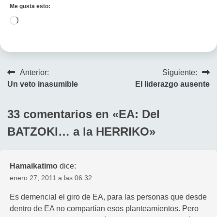
Me gusta esto:
Cargando...
Navegación
Anterior:
Siguiente:
Un veto inasumible
El liderazgo ausente
de
entradas
33 comentarios en «
EA: Del
BATZOKI… a la HERRIKO
»
Hamaikatimo
dice:
enero 27, 2011 a las 06:32
Es demencial el giro de EA, para las personas que desde
dentro de EA no compartían esos planteamientos. Pero