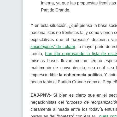
interna, ya que las propuestas frentista
Partido Grande.
Y en esta situación, ¿qué piensa la base soci
nacionalistas no-frentistas tal y como vienen 
expectativas que el
“proceso”
despierta v
sociológicos”
de Lokarri
, la mayor parte de es
Loiola,
han ido engrosando la lista de escé
mismas bases llevan mucho tiempo esper
matrimonio de conveniencia, sea cual sea 
imprescindible
la coherencia política
. Y ant
hecho tanto el Partido Grande como el Pequ
EAJ-PNV:-
Si bien es cierto que en el sect
negacionistas del
“proceso de reorganizaci
claramente alineada entre los todavía entusi
paraguas del
“tibetazo”
con Aralar,
pues co