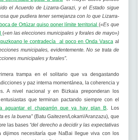
ido el Acuerdo de Lizarra-Garazi, y el Estado sigue
cosa que pudiera tener semejanza con lo que Lizarra-
boca de Ortúzar quiso poner límite territorial
(
«Es que
l
(
«en las elecciones municipales y forales de mayo»)
puzkoano le contradecía al poco en Onda Vasca
al
lecciones municipales, evidentemente. No se trata de
cciones municipales y forales”
.
rimera trampa en el solitario que va desgastando
adicciones y paz interna momentánea, la coherencia y
es. A nivel nacional y en Bizkaia preponderan los
 entusiastas que terminan pactando siempre con el
 a aguantar el chaparrón que ya hay plan B
. Los
ta es la buena”
(Batu Gaitezen/Lokarri/Aranzazu), que
obre las bases
“del derecho a decidir y las expectativas
 dijimos necesitaría que NaBai llegue viva con los