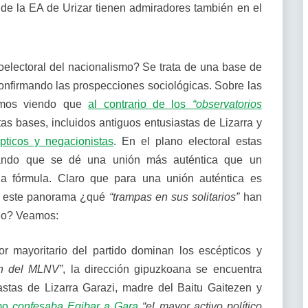
s de la EA de Urizar tienen admiradores también en el
oelectoral del nacionalismo? Se trata de una base de
confirmando las prospecciones sociológicas. Sobre las
amos viendo que
al contrario de los
“observatorios
tas bases, incluidos antiguos entusiastas de Lizarra y
pticos y negacionistas
. En el plano electoral estas
ando que se dé una unión más auténtica que un
la fórmula. Claro que para una unión auténtica es
e este panorama ¿qué
“trampas en sus solitarios”
han
eño? Veamos:
or mayoritario del partido dominan los escépticos y
ón del MLNV”
, la dirección gipuzkoana se encuentra
astas de Lizarra Garazi, madre del Baitu Gaitezen y
mo
confesaba Egibar a Gara
“el mayor activo político