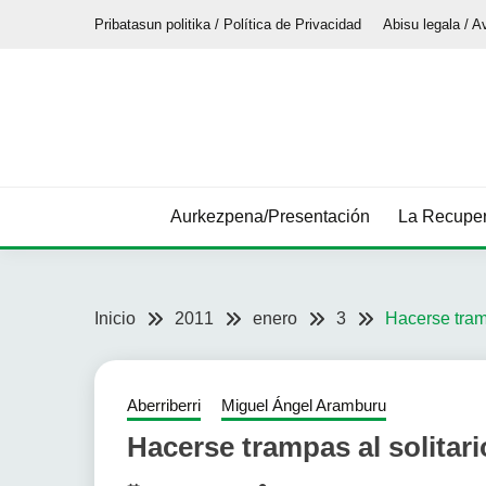
Saltar
Pribatasun politika / Política de Privacidad
Abisu legala / A
al
contenido
Aurkezpena/Presentación
La Recuper
Inicio
2011
enero
3
Hacerse tramp
Aberriberri
Miguel Ángel Aramburu
Hacerse trampas al solitari