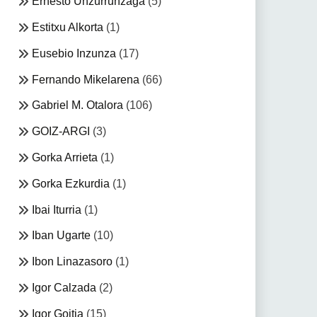
Ernesto Unzurrunzaga
(5)
Estitxu Alkorta
(1)
Eusebio Inzunza
(17)
Fernando Mikelarena
(66)
Gabriel M. Otalora
(106)
GOIZ-ARGI
(3)
Gorka Arrieta
(1)
Gorka Ezkurdia
(1)
Ibai Iturria
(1)
Iban Ugarte
(10)
Ibon Linazasoro
(1)
Igor Calzada
(2)
Igor Goitia
(15)