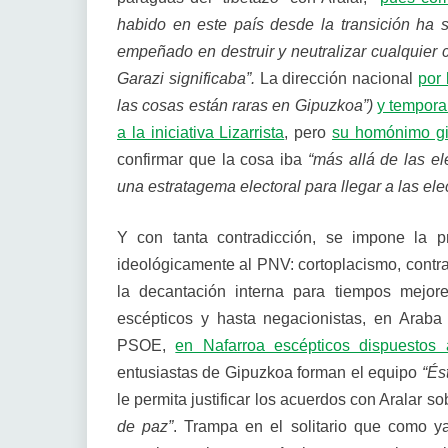
habido en este país desde la transición ha s
empeñado en destruir y neutralizar cualquier 
Garazi significaba”.
La dirección nacional
por 
las cosas están raras en Gipuzkoa”)
y tempora
a la iniciativa Lizarrista
, pero
su homónimo gi
confirmar que la cosa iba
“más allá de las e
una estratagema electoral para llegar a las ele
Y con tanta contradicción, se impone la p
ideológicamente al PNV: cortoplacismo, contr
la decantación interna para tiempos mejor
escépticos y hasta negacionistas, en Araba
PSOE,
en Nafarroa escépticos dispuestos
entusiastas de Gipuzkoa forman el equipo
“És
le permita justificar los acuerdos con Aralar s
de paz”
. Trampa en el solitario que como ya