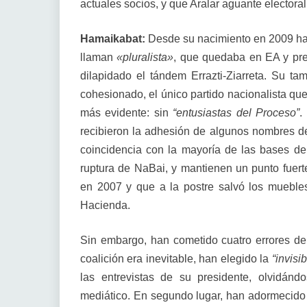
actuales socios, y que Aralar aguante electora
Hamaikabat:
Desde su nacimiento en 2009 hab
llaman
«pluralista»
, que quedaba en EA y prev
dilapidado el tándem Errazti-Ziarreta. Su t
cohesionado, el único partido nacionalista que
más evidente: sin
“entusiastas del Proceso”
.
recibieron la adhesión de algunos nombres de
coincidencia con la mayoría de las bases 
ruptura de NaBai, y mantienen un punto fuer
en 2007 y que a la postre salvó los mueble
Hacienda.
Sin embargo, han cometido cuatro errores de 
coalición era inevitable, han elegido la
“invisib
las entrevistas de su presidente, olvidán
mediático. En segundo lugar, han adormecido 