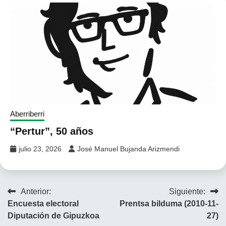
Aberriberri
“Pertur”, 50 años
julio 23, 2026
José Manuel Bujanda Arizmendi
Navegación
Anterior:
Siguiente:
Encuesta electoral
Prentsa bilduma (2010-11-
de
Diputación de Gipuzkoa
27)