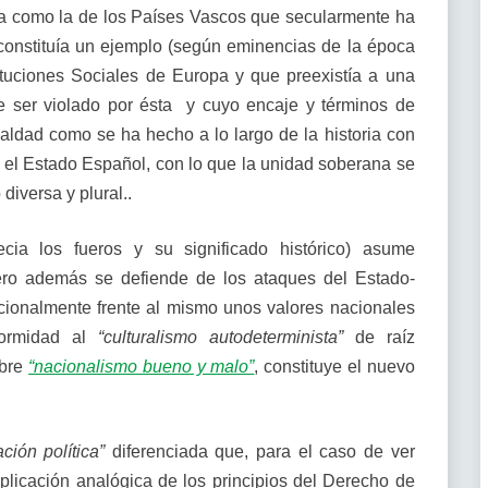
rra como la de los Países Vascos que secularmente ha
 constituía un ejemplo (según eminencias de la época
tuciones Sociales de Europa y que preexistía a una
e ser violado por ésta y cuyo encaje y términos de
aldad como se ha hecho a lo largo de la historia con
 el Estado Español, con lo que la unidad soberana se
diversa y plural..
cia los fueros y su significado histórico) asume
pero además se defiende de los ataques del Estado-
cionalmente frente al mismo unos valores nacionales
nformidad al
“culturalismo autodeterminista”
de raíz
obre
“nacionalismo bueno y malo”
, constituye el nuevo
ación política”
diferenciada que, para el caso de ver
aplicación analógica de los principios del Derecho de