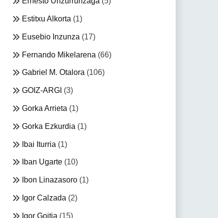
Ernesto Unzurrunzaga
(5)
Estitxu Alkorta
(1)
Eusebio Inzunza
(17)
Fernando Mikelarena
(66)
Gabriel M. Otalora
(106)
GOIZ-ARGI
(3)
Gorka Arrieta
(1)
Gorka Ezkurdia
(1)
Ibai Iturria
(1)
Iban Ugarte
(10)
Ibon Linazasoro
(1)
Igor Calzada
(2)
Igor Goitia
(15)