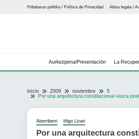
Saltar
Pribatasun politika / Política de Privacidad
Abisu legala / A
al
contenido
Aurkezpena/Presentación
La Recuper
Inicio
2009
noviembre
5
Por una arquitectura constitucional vasca poste
Aberriberri
Iñigo Lizari
Por una arquitectura const