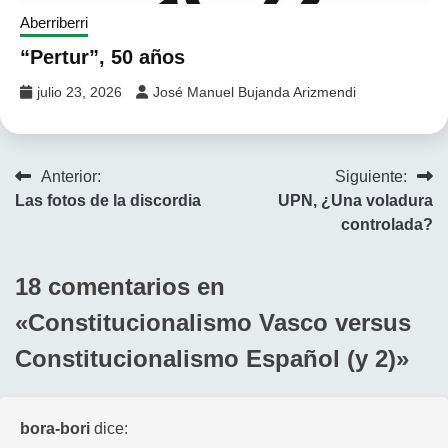
Aberriberri
“Pertur”, 50 años
julio 23, 2026
José Manuel Bujanda Arizmendi
Navegación
Anterior:
Siguiente:
Las fotos de la discordia
UPN, ¿Una voladura
de
controlada?
entradas
18 comentarios en
«
Constitucionalismo Vasco versus
Constitucionalismo Español (y 2)
»
bora-bori
dice: