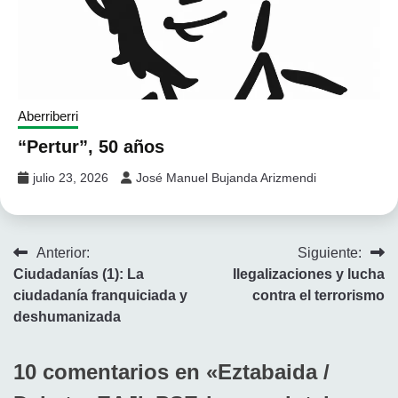
Aberriberri
“Pertur”, 50 años
julio 23, 2026
José Manuel Bujanda Arizmendi
Navegación
Anterior:
Siguiente:
Ciudadanías (1): La
Ilegalizaciones y lucha
de
ciudadanía franquiciada y
contra el terrorismo
entradas
deshumanizada
10 comentarios en «
Eztabaida /