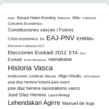
Bildu
Basque Nation Branding
Batasuna
Catalunya
Aralar
Concierto Económico
Constituciones vascas / Fueros
EAJ-PNV
EHBildu
Crísis económica
EA
Elecciones Catalunya 2012
Elecciones Euskadi 2012
ETA
Euro
Hamaikabat
Euskadi
Eusko Alkartasuna
Historia Vasca
Iñigo Urkullu
Instituciones Jurídicas Vascas
John Adams
jose diaz herrera historia pais vasco
jose diaz herrera nacionalismo vasco
José Díaz Herrera
Laura Mintegi
Lehendakari Agirre
Manuel de Irujo