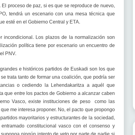
 El proceso de paz, si es que se reproduce de nuevo,
PO, tendrá un escenario con una mesa técnica que
ue esté en el Gobierno Central y ETA.
r incondicional. Los plazos de la normalización son
ización política tiene por escenario un encuentro de
 el PNV.
 grandes e históricos partidos de Euskadi son los que
se trata tanto de formar una coalición, que podría ser
tancias o cediendo la Lehendakaritza a aquél que
a que entre los pactos de Gobierno a alcanzar caben
ierno Vasco, existe instituciones de peso como las
o que me interesa proponer. No, el pacto que propongo
rtidos mayoritarios y estructurantes de la sociedad,
l entramado constitucional vasco con el consenso y
lo suponga ningún intento de veto por parte de nadie si