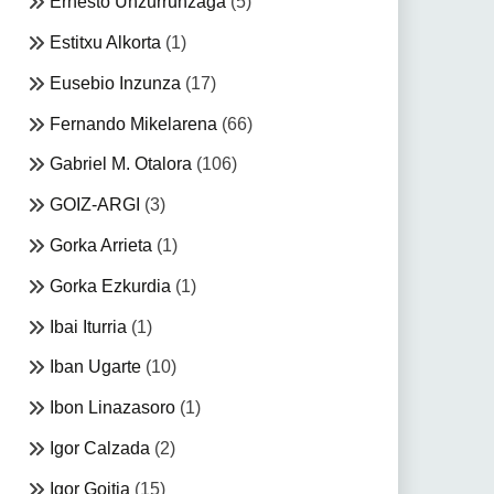
Ernesto Unzurrunzaga
(5)
Estitxu Alkorta
(1)
Eusebio Inzunza
(17)
Fernando Mikelarena
(66)
Gabriel M. Otalora
(106)
GOIZ-ARGI
(3)
Gorka Arrieta
(1)
Gorka Ezkurdia
(1)
Ibai Iturria
(1)
Iban Ugarte
(10)
Ibon Linazasoro
(1)
Igor Calzada
(2)
Igor Goitia
(15)