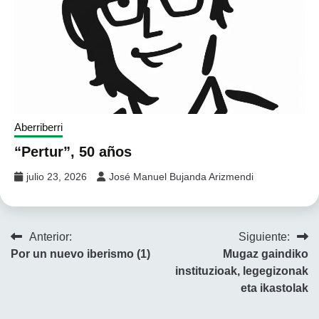
Aberriberri
“Pertur”, 50 años
julio 23, 2026
José Manuel Bujanda Arizmendi
Navegación
Anterior:
Siguiente:
Por un nuevo iberismo (1)
Mugaz gaindiko
de
instituzioak, legegizonak
entradas
eta ikastolak