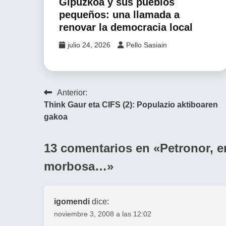
Gipuzkoa y sus pueblos
pequeños: una llamada a
renovar la democracia local
julio 24, 2026
Pello Sasiain
Navegación
Anterior:
Think Gaur eta CIFS (2): Populazio aktiboaren
de
gakoa
entradas
13 comentarios en «
Petronor, 
morbosa…
»
igomendi
dice:
noviembre 3, 2008 a las 12:02