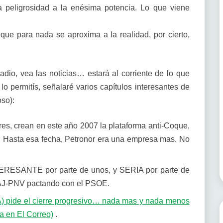
a peligrosidad a la enésima potencia. Lo que viene
 que para nada se aproxima a la realidad, por cierto,
dio, vea las noticias… estará al corriente de lo que
 lo permitís, señalaré varios capítulos interesantes de
oso):
tres, crean en este año 2007 la plataforma anti-Coque,
7. Hasta esa fecha, Petronor era una empresa mas. No
ERESANTE por parte de unos, y SERIA por parte de
 EAJ-PNV pactando con el PSOE.
) pide el cierre progresivo… nada mas y nada menos
ia en El Correo)
.