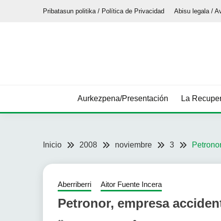
Saltar
Pribatasun politika / Política de Privacidad
Abisu legala / A
al
contenido
Aurkezpena/Presentación
La Recuper
Inicio
2008
noviembre
3
Petrono
Aberriberri
Aitor Fuente Incera
Petronor, empresa accide