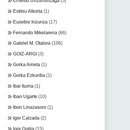
Ernesto Unzurrunzaga
(5)
Estitxu Alkorta
(1)
Eusebio Inzunza
(17)
Fernando Mikelarena
(66)
Gabriel M. Otalora
(106)
GOIZ-ARGI
(3)
Gorka Arrieta
(1)
Gorka Ezkurdia
(1)
Ibai Iturria
(1)
Iban Ugarte
(10)
Ibon Linazasoro
(1)
Igor Calzada
(2)
Igor Goitia
(15)