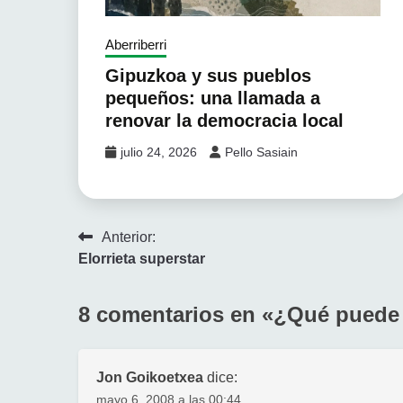
Aberriberri
Gipuzkoa y sus pueblos
pequeños: una llamada a
renovar la democracia local
julio 24, 2026
Pello Sasiain
Navegación
Anterior:
Elorrieta superstar
de
entradas
8 comentarios en «
¿Qué puede h
Jon Goikoetxea
dice:
mayo 6, 2008 a las 00:44