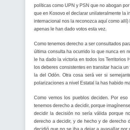
políticas como UPN y PSN que no abogan por l
que en Kosovo el declarar unilateralmente la 
internacional nos la reconozca aquí como allí
apenas le han dado votos esta vez.
Como tenemos derecho a ser consultados para 
última consulta ha ocurrido lo que nunca en nu
le ha dado la victoria en todos los Territori
los deberes consistentes en transitar hacia u
la del Odón. Otra cosa será ver si semejant
polarizaciones a nivel Estatal la has habido m
Como vemos los pueblos deciden. Por eso c
tenemos derecho a decidir, porque imagínense
decidir la decisión no sería válida porque 
derecho a decidir, y de hecho y de derecho 
decidió que no se iba a dejar a avasallar por 