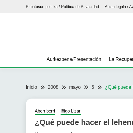
Saltar
Pribatasun politika / Política de Privacidad
Abisu legala / A
al
contenido
Aurkezpena/Presentación
La Recuper
Inicio
2008
mayo
6
¿Qué puede h
Aberriberri
Iñigo Lizari
¿Qué puede hacer el lehend