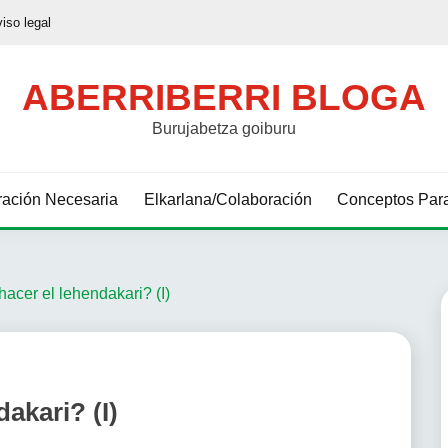
viso legal
ABERRIBERRI BLOGA
Burujabetza goiburu
ación Necesaria
Elkarlana/Colaboración
Conceptos Para
acer el lehendakari? (I)
akari? (I)