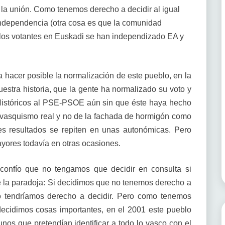
a unión. Como tenemos derecho a decidir al igual
independencia (otra cosa es que la comunidad
) los votantes en Euskadi se han independizado EA y
hacer posible la normalización de este pueblo, en la
estra historia, que la gente ha normalizado su voto y
os Históricos al PSE-PSOE aún sin que éste haya hecho
n vasquismo real y no de la fachada de hormigón como
es resultados se repiten en unas autonómicas. Pero
ayores todavía en otras ocasiones.
onfío que no tengamos que decidir en consulta si
 la paradoja: Si decidimos que no tenemos derecho a
no tendríamos derecho a decidir. Pero como tenemos
decidimos cosas importantes, en el 2001 este pueblo
unos que pretendían identificar a todo lo vasco con el