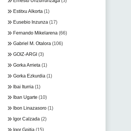
Ernesto Unzurrunzaga
(5)
Estitxu Alkorta
(1)
Eusebio Inzunza
(17)
Fernando Mikelarena
(66)
Gabriel M. Otalora
(106)
GOIZ-ARGI
(3)
Gorka Arrieta
(1)
Gorka Ezkurdia
(1)
Ibai Iturria
(1)
Iban Ugarte
(10)
Ibon Linazasoro
(1)
Igor Calzada
(2)
Igor Goitia
(15)