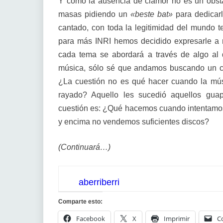
Y como la ausencia de clamor no es un obstá
masas pidiendo un
«beste bat»
para dedicar
cantado, con toda la legitimidad del mundo 
para más INRI hemos decidido expresarle a 
cada tema se abordará a través de algo al
música, sólo sé que andamos buscando un co
¿La cuestión no es qué hacer cuando la mú
rayado? Aquello les sucedió aquellos guap
cuestión es: ¿Qué hacemos cuando intentamos 
y encima no vendemos suficientes discos?
(Continuará…)
aberriberri
Comparte esto:
Facebook
X
Imprimir
C