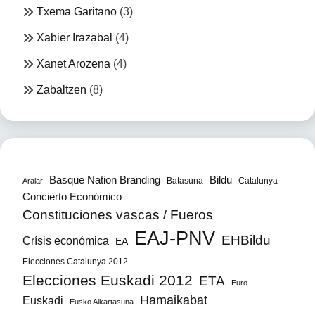
Txema Garitano
(3)
Xabier Irazabal
(4)
Xanet Arozena
(4)
Zabaltzen
(8)
Bildu
Basque Nation Branding
Batasuna
Catalunya
Aralar
Concierto Económico
Constituciones vascas / Fueros
EAJ-PNV
EHBildu
Crísis económica
EA
Elecciones Catalunya 2012
Elecciones Euskadi 2012
ETA
Euro
Hamaikabat
Euskadi
Eusko Alkartasuna