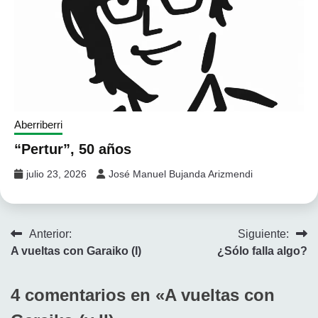
Aberriberri
“Pertur”, 50 años
julio 23, 2026
José Manuel Bujanda Arizmendi
Navegación
Anterior:
Siguiente:
A vueltas con Garaiko (I)
¿Sólo falla algo?
de
entradas
4 comentarios en «
A vueltas con