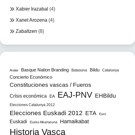
Xabier Irazabal
(4)
Xanet Arozena
(4)
Zabaltzen
(8)
Bildu
Basque Nation Branding
Batasuna
Catalunya
Aralar
Concierto Económico
Constituciones vascas / Fueros
EAJ-PNV
EHBildu
Crísis económica
EA
Elecciones Catalunya 2012
Elecciones Euskadi 2012
ETA
Euro
Hamaikabat
Euskadi
Eusko Alkartasuna
Historia Vasca