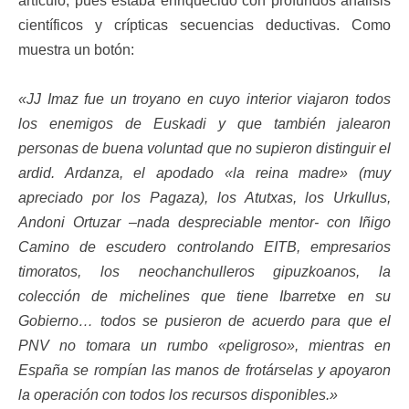
artículo, pues estaba enriquecido con profundos análisis
científicos y crípticas secuencias deductivas. Como
muestra un botón:
«JJ Imaz fue un troyano en cuyo interior viajaron todos
los enemigos de Euskadi y que también jalearon
personas de buena voluntad que no supieron distinguir el
ardid. Ardanza, el apodado «la reina madre» (muy
apreciado por los Pagaza), los Atutxas, los Urkullus,
Andoni Ortuzar –nada despreciable mentor- con Iñigo
Camino de escudero controlando EITB, empresarios
timoratos, los neochanchulleros gipuzkoanos, la
colección de michelines que tiene Ibarretxe en su
Gobierno… todos se pusieron de acuerdo para que el
PNV no tomara un rumbo «peligroso», mientras en
España se rompían las manos de frotárselas y apoyaron
la operación con todos los recursos disponibles.»