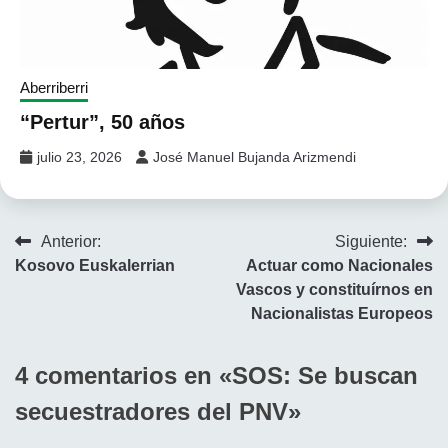
Aberriberri
“Pertur”, 50 años
julio 23, 2026
José Manuel Bujanda Arizmendi
Navegación
Anterior:
Siguiente:
Kosovo Euskalerrian
Actuar como Nacionales
de
Vascos y constituírnos en
entradas
Nacionalistas Europeos
4 comentarios en «
SOS: Se buscan
secuestradores del PNV
»