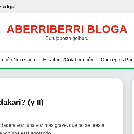
viso legal
ABERRIBERRI BLOGA
Burujabetza goiburu
ación Necesaria
Elkarlana/Colaboración
Conceptos Para
kari? (y II)
rdadera voz, una voz más grave, que no se presta
etando nos está agotando