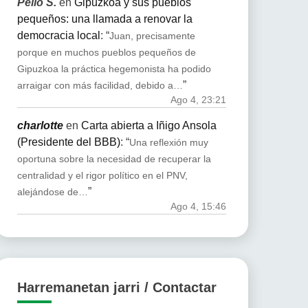
Pello S.
en
Gipuzkoa y sus pueblos
pequeños: una llamada a renovar la
democracia local
: “
Juan, precisamente
porque en muchos pueblos pequeños de
Gipuzkoa la práctica hegemonista ha podido
”
arraigar con más facilidad, debido a…
Ago 4, 23:21
charlotte
en
Carta abierta a Iñigo Ansola
(Presidente del BBB)
: “
Una reflexión muy
oportuna sobre la necesidad de recuperar la
centralidad y el rigor político en el PNV,
”
alejándose de…
Ago 4, 15:46
Harremanetan jarri / Contactar