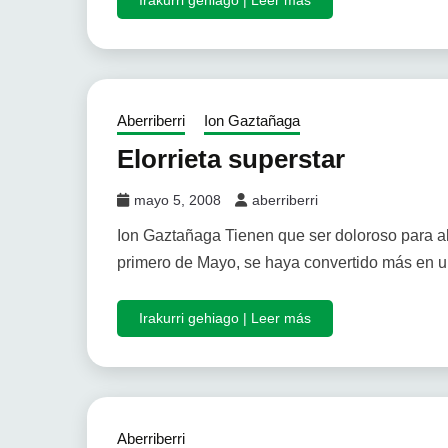
Irakurri gehiago | Leer más
Aberriberri
Ion Gaztañaga
Elorrieta superstar
mayo 5, 2008
aberriberri
Ion Gaztañaga Tienen que ser doloroso para al
primero de Mayo, se haya convertido más en u
Irakurri gehiago | Leer más
Aberriberri