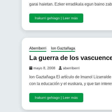
garai haietan. Ezker erradikala egun baino za
Irakurri gehiago | Leer más
Aberriberri
Ion Gaztañaga
La guerra de los vascuence
mayo 8, 2008
aberriberri
Ion Gaztañaga El artículo de Imanol Lizarralde 
con la educación y el euskara, y que tan inter
Irakurri gehiago | Leer más