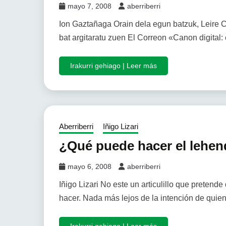
mayo 7, 2008
aberriberri
Ion Gaztañaga Orain dela egun batzuk, Leire Co
bat argitaratu zuen El Correon «Canon digital: 
Irakurri gehiago | Leer más
Aberriberri
Iñigo Lizari
¿Qué puede hacer el lehend
mayo 6, 2008
aberriberri
Iñigo Lizari No este un articulillo que pretende
hacer. Nada más lejos de la intención de quie