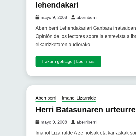
lehendakari
mayo 9, 2008
aberriberri
Aberriberri Lehendakariari Ganbara irratsaioan 
Opinión de los lectores sobre la entrevista a 
elkarrizketaren audiorako
Irakurri gehiago | Leer más
Aberriberri
Imanol Lizarralde
Herri Batasunaren urteurr
mayo 9, 2008
aberriberri
Imanol Lizarralde A ze hotsak eta karraskak so