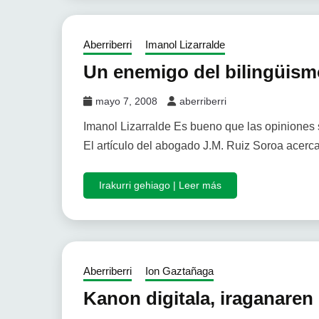
Aberriberri
Imanol Lizarralde
Un enemigo del bilingüism
mayo 7, 2008
aberriberri
Imanol Lizarralde Es bueno que las opiniones s
El artículo del abogado J.M. Ruiz Soroa acerc
Irakurri gehiago | Leer más
Aberriberri
Ion Gaztañaga
Kanon digitala, iraganaren