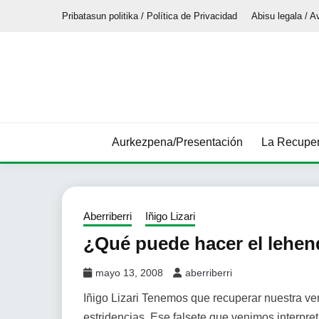
Saltar
Pribatasun politika / Política de Privacidad
Abisu legala / A
al
contenido
Aurkezpena/Presentación
La Recuper
Aberriberri
Iñigo Lizari
¿Qué puede hacer el lehenda
mayo 13, 2008
aberriberri
Iñigo Lizari Tenemos que recuperar nuestra ve
estridencias. Ese falsete que venimos interpr