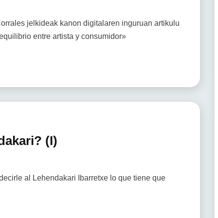
rrales jelkideak kanon digitalaren inguruan artikulu
equilibrio entre artista y consumidor»
akari? (I)
 decirle al Lehendakari Ibarretxe lo que tiene que
n