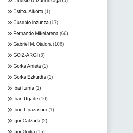
Ernesto Unzurrunzaga
(5)
Estitxu Alkorta
(1)
Eusebio Inzunza
(17)
Fernando Mikelarena
(66)
Gabriel M. Otalora
(106)
GOIZ-ARGI
(3)
Gorka Arrieta
(1)
Gorka Ezkurdia
(1)
Ibai Iturria
(1)
Iban Ugarte
(10)
Ibon Linazasoro
(1)
Igor Calzada
(2)
Igor Goitia
(15)