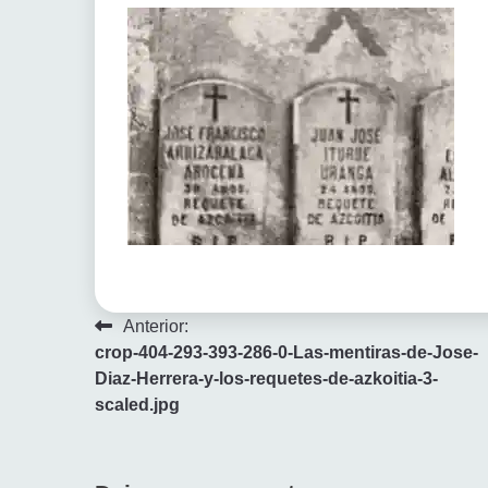
Navegación
Anterior:
crop-404-293-393-286-0-Las-mentiras-de-Jose-
de
Diaz-Herrera-y-los-requetes-de-azkoitia-3-
entradas
scaled.jpg