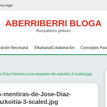
viso legal
ABERRIBERRI BLOGA
Burujabetza goiburu
ación Necesaria
Elkarlana/Colaboración
Conceptos Para
-Diaz-Herrera-y-los-requetes-de-azkoitia-3-scaled.jpg
s-mentiras-de-Jose-Diaz-
zkoitia-3-scaled.jpg