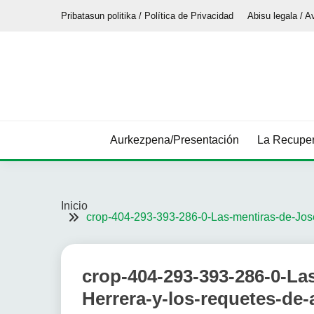
Saltar
Pribatasun politika / Política de Privacidad
Abisu legala / A
al
contenido
Aurkezpena/Presentación
La Recuper
Inicio
crop-404-293-393-286-0-Las-mentiras-de-Jose
crop-404-293-393-286-0-La
Herrera-y-los-requetes-de-a