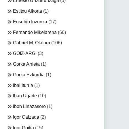
Ernesto Unzurrunzaga
(5)
Estitxu Alkorta
(1)
Eusebio Inzunza
(17)
Fernando Mikelarena
(66)
Gabriel M. Otalora
(106)
GOIZ-ARGI
(3)
Gorka Arrieta
(1)
Gorka Ezkurdia
(1)
Ibai Iturria
(1)
Iban Ugarte
(10)
Ibon Linazasoro
(1)
Igor Calzada
(2)
Igor Goitia
(15)