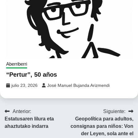
Aberriberri
“Pertur”, 50 años
julio 23, 2026
José Manuel Bujanda Arizmendi
Navegación
Anterior:
Siguiente:
Estatusaren lilura eta
Geopolítica para adultos,
de
ahaztutako indarra
consignas para niños: Von
entradas
der Leyen, sola ante el