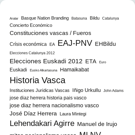
Bildu
Basque Nation Branding
Batasuna
Catalunya
Aralar
Concierto Económico
Constituciones vascas / Fueros
EAJ-PNV
EHBildu
Crísis económica
EA
Elecciones Catalunya 2012
Elecciones Euskadi 2012
ETA
Euro
Hamaikabat
Euskadi
Eusko Alkartasuna
Historia Vasca
Iñigo Urkullu
Instituciones Jurídicas Vascas
John Adams
jose diaz herrera historia pais vasco
jose diaz herrera nacionalismo vasco
José Díaz Herrera
Laura Mintegi
Lehendakari Agirre
Manuel de Irujo
MLNV