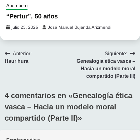
Aberriberri
“Pertur”, 50 años
julio 23, 2026
José Manuel Bujanda Arizmendi
Navegación
Anterior:
Siguiente:
Haur hura
Genealogía ética vasca –
de
Hacia un modelo moral
entradas
compartido (Parte III)
4 comentarios en «
Genealogía ética
vasca – Hacia un modelo moral
compartido (Parte II)
»