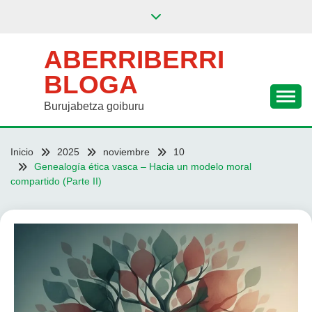
Saltar
al
contenido
ABERRIBERRI
BLOGA
Burujabetza goiburu
Inicio
2025
noviembre
10
Genealogía ética vasca – Hacia un modelo moral
compartido (Parte II)