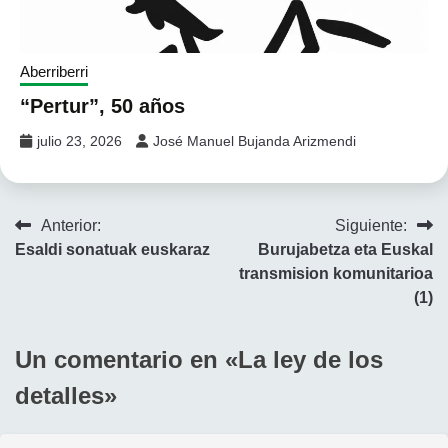
Aberriberri
“Pertur”, 50 años
julio 23, 2026
José Manuel Bujanda Arizmendi
Navegación
Anterior:
Siguiente:
Esaldi sonatuak euskaraz
Burujabetza eta Euskal
de
transmision komunitarioa
entradas
(1)
Un comentario en «
La ley de los
detalles
»