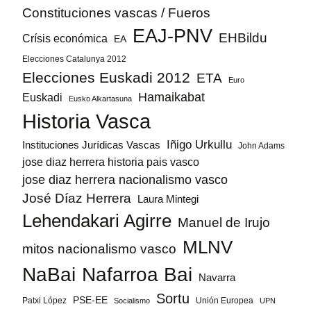
Constituciones vascas / Fueros
EAJ-PNV
EHBildu
Crísis económica
EA
Elecciones Catalunya 2012
Elecciones Euskadi 2012
ETA
Euro
Hamaikabat
Euskadi
Eusko Alkartasuna
Historia Vasca
Iñigo Urkullu
Instituciones Jurídicas Vascas
John Adams
jose diaz herrera historia pais vasco
jose diaz herrera nacionalismo vasco
José Díaz Herrera
Laura Mintegi
Lehendakari Agirre
Manuel de Irujo
MLNV
mitos nacionalismo vasco
NaBai
Nafarroa Bai
Navarra
Sortu
PSE-EE
Patxi López
Unión Europea
Socialismo
UPN