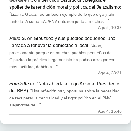
Gorka
en
Confluencia o Disolución, Bergara el
spoiler de la rendición moral y política del Jeltzalismo
:
“
Lizarra-Garazi fué un buen ejemplo de lo que digo y ahí
”
tanto la IA como EAJ/PNV entraron junto a muchos…
Ago 5, 10:32
Pello S.
en
Gipuzkoa y sus pueblos pequeños: una
llamada a renovar la democracia local
: “
Juan,
precisamente porque en muchos pueblos pequeños de
Gipuzkoa la práctica hegemonista ha podido arraigar con
”
más facilidad, debido a…
Ago 4, 23:21
charlotte
en
Carta abierta a Iñigo Ansola (Presidente
del BBB)
: “
Una reflexión muy oportuna sobre la necesidad
de recuperar la centralidad y el rigor político en el PNV,
”
alejándose de…
Ago 4, 15:46