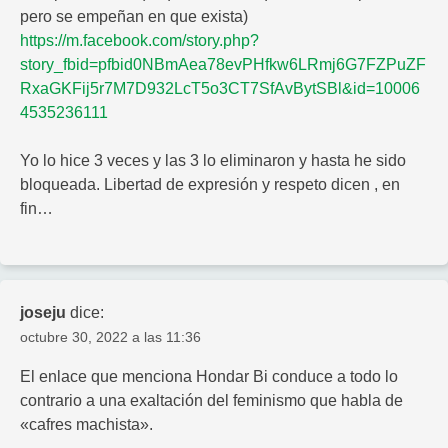
pero se empeñan en que exista)
https://m.facebook.com/story.php?
story_fbid=pfbid0NBmAea78evPHfkw6LRmj6G7FZPuZF
RxaGKFij5r7M7D932LcT5o3CT7SfAvBytSBl&id=10006
4535236111
Yo lo hice 3 veces y las 3 lo eliminaron y hasta he sido
bloqueada. Libertad de expresión y respeto dicen , en
fin…
joseju
dice:
octubre 30, 2022 a las 11:36
El enlace que menciona Hondar Bi conduce a todo lo
contrario a una exaltación del feminismo que habla de
«cafres machista».