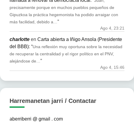
llamada a renovar la democracia local
: “
Juan,
precisamente porque en muchos pueblos pequeños de
Gipuzkoa la práctica hegemonista ha podido arraigar con
”
más facilidad, debido a…
Ago 4, 23:21
charlotte
en
Carta abierta a Iñigo Ansola (Presidente
del BBB)
: “
Una reflexión muy oportuna sobre la necesidad
de recuperar la centralidad y el rigor político en el PNV,
”
alejándose de…
Ago 4, 15:46
Harremanetan jarri / Contactar
aberriberri @ gmail . com