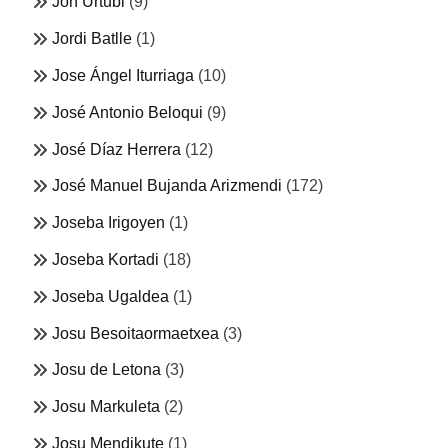
Jon Urtubi
(9)
Jordi Batlle
(1)
Jose Ángel Iturriaga
(10)
José Antonio Beloqui
(9)
José Díaz Herrera
(12)
José Manuel Bujanda Arizmendi
(172)
Joseba Irigoyen
(1)
Joseba Kortadi
(18)
Joseba Ugaldea
(1)
Josu Besoitaormaetxea
(3)
Josu de Letona
(3)
Josu Markuleta
(2)
Josu Mendikute
(1)