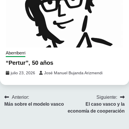
Aberriberri
“Pertur”, 50 años
julio 23, 2026
José Manuel Bujanda Arizmendi
Navegación
Anterior:
Siguiente:
Más sobre el modelo vasco
El caso vasco y la
de
economía de cooperación
entradas