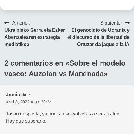
Navegación
Anterior:
Siguiente:
Ukrainiako Gerra eta Ezker
El genocidio de Ucrania y
de
Abertzalearen estrategia
el discurso de la libertad de
entradas
mediatikoa
Ortuzar da jaque a la IA
2 comentarios en «
Sobre el modelo
vasco: Auzolan vs Matxinada
»
Jonás
dice:
abril 8, 2022 a las 20:24
Josan despierta, ya nunca más volverás a ser alcalde.
Hay que superarlo.