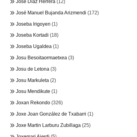
José Díaz Herrera
(12)
José Manuel Bujanda Arizmendi
(172)
Joseba Irigoyen
(1)
Joseba Kortadi
(18)
Joseba Ugaldea
(1)
Josu Besoitaormaetxea
(3)
Josu de Letona
(3)
Josu Markuleta
(2)
Josu Mendikute
(1)
Joxan Rekondo
(326)
Joxe Joan González de Txabarri
(1)
Joxe Martin Larburu Zubillaga
(25)
Joxemari Aierdi
(5)