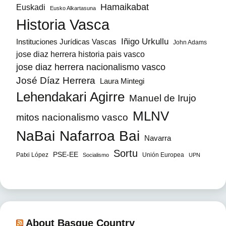
Hamaikabat
Euskadi
Eusko Alkartasuna
Historia Vasca
Iñigo Urkullu
Instituciones Jurídicas Vascas
John Adams
jose diaz herrera historia pais vasco
jose diaz herrera nacionalismo vasco
José Díaz Herrera
Laura Mintegi
Lehendakari Agirre
Manuel de Irujo
MLNV
mitos nacionalismo vasco
NaBai
Nafarroa Bai
Navarra
Sortu
PSE-EE
Patxi López
Unión Europea
Socialismo
UPN
About Basque Country