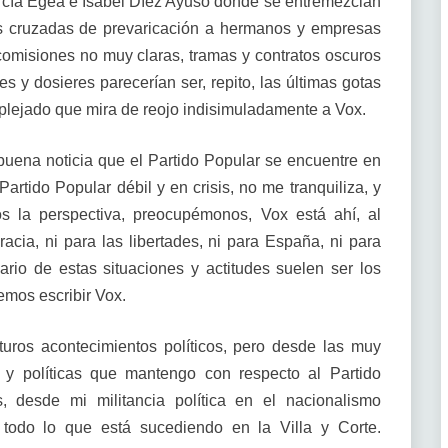
cía Egea e Isabel Díez Ayuso donde se entremezclan
s cruzadas de prevaricación a hermanos y empresas
, comisiones no muy claras, tramas y contratos oscuros
s y dosieres parecerían ser, repito, las últimas gotas
plejado que mira de reojo indisimuladamente a Vox.
uena noticia que el Partido Popular se encuentre en
Partido Popular débil y en crisis, no me tranquiliza, y
 la perspectiva, preocupémonos, Vox está ahí, al
cia, ni para las libertades, ni para España, ni para
ario de estas situaciones y actitudes suelen ser los
emos escribir Vox.
uros acontecimientos políticos, pero desde las muy
s y políticas que mantengo con respecto al Partido
, desde mi militancia política en el nacionalismo
todo lo que está sucediendo en la Villa y Corte.