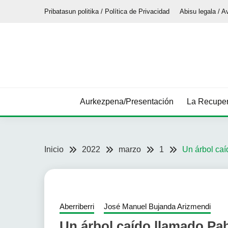
Saltar
Pribatasun politika / Política de Privacidad
Abisu legala / A
al
contenido
Aurkezpena/Presentación
La Recuper
Inicio
2022
marzo
1
Un árbol ca
Aberriberri
José Manuel Bujanda Arizmendi
Un árbol caído llamado Pa