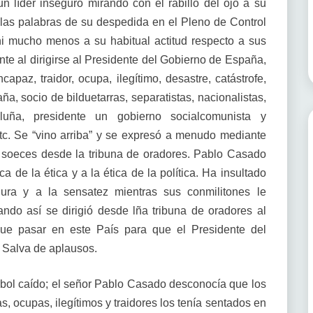
 líder inseguro mirando con el rabillo del ojo a su
 las palabras de su despedida en el Pleno de Control
i mucho menos a su habitual actitud respecto a sus
nte al dirigirse al Presidente del Gobierno de España,
capaz, traidor, ocupa, ilegítimo, desastre, catástrofe,
, socio de bilduetarras, separatistas, nacionalistas,
ña, presidente un gobierno socialcomunista y
tc. Se “vino arriba” y se expresó a menudo mediante
 soeces desde la tribuna de oradores. Pablo Casado
ca de la ética y a la ética de la política. Ha insultado
dura y a la sensatez mientras sus conmilitones le
ndo así se dirigió desde lña tribuna de oradores al
que pasar en este País para que el Presidente del
. Salva de aplausos.
árbol caído; el señor Pablo Casado desconocía que los
as, ocupas, ilegítimos y traidores los tenía sentados en