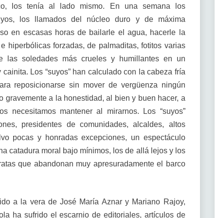
tico, los tenía al lado mismo. En una semana los
uyos, los llamados del núcleo duro y de máxima
so en escasas horas de bailarle el agua, hacerle la
 hiperbólicas forzadas, de palmaditas, fotitos varias
de las soledades más crueles y humillantes en un
cainita. Los “suyos” han calculado con la cabeza fría
ara reposicionarse sin mover de vergüenza ningún
o gravemente a la honestidad, al bien y buen hacer, a
dos necesitamos mantener al mirarnos. Los “suyos”
rones, presidentes de comunidades, alcaldes, altos
alvo pocas y honradas excepciones, un espectáculo
a catadura moral bajo mínimos, los de allá lejos y los
s ratas que abandonan muy apresuradamente el barco
ecido a la vera de José María Aznar y Mariano Rajoy,
ola ha sufrido el escarnio de editoriales, artículos de