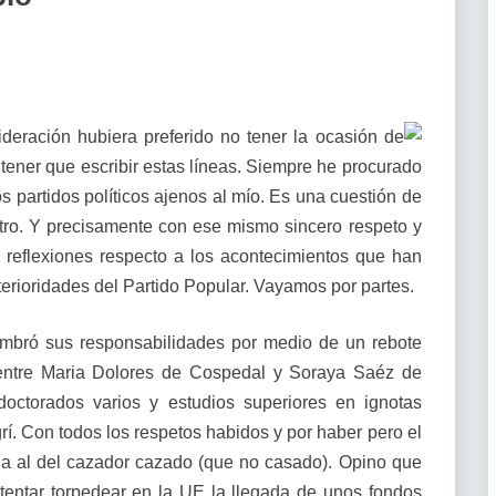
deración hubiera preferido no tener la ocasión de
e tener que escribir estas líneas. Siempre he procurado
os partidos políticos ajenos al mío. Es una cuestión de
tro. Y precisamente con ese mismo sincero respeto y
 reflexiones respecto a los acontecimientos que han
nterioridades del Partido Popular. Vayamos por partes.
lumbró sus responsabilidades por medio de un rebote
 entre Maria Dolores de Cospedal y Soraya Saéz de
octorados varios y estudios superiores en ignotas
í. Con todos los respetos habidos y por haber pero el
eja al del cazador cazado (que no casado). Opino que
ntentar torpedear en la UE la llegada de unos fondos