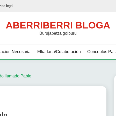
viso legal
ABERRIBERRI BLOGA
Burujabetza goiburu
ación Necesaria
Elkarlana/Colaboración
Conceptos Para
ído llamado Pablo
blo