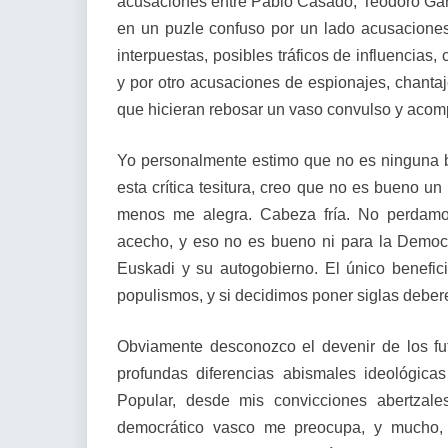
acusaciones entre Pablo Casado, Teodoro Gar
en un puzle confuso por un lado acusacione
interpuestas, posibles tráficos de influencias
y por otro acusaciones de espionajes, chantaje
que hicieran rebosar un vaso convulso y acom
Yo personalmente estimo que no es ninguna b
esta crítica tesitura, creo que no es bueno un 
menos me alegra. Cabeza fría. No perdamos
acecho, y eso no es bueno ni para la Democra
Euskadi y su autogobierno. El único benefici
populismos, y si decidimos poner siglas deber
Obviamente desconozco el devenir de los fut
profundas diferencias abismales ideológica
Popular, desde mis convicciones abertzales
democrático vasco me preocupa, y mucho, 