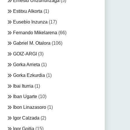
Ernesto Unzurrunzaga
(5)
Estitxu Alkorta
(1)
Eusebio Inzunza
(17)
Fernando Mikelarena
(66)
Gabriel M. Otalora
(106)
GOIZ-ARGI
(3)
Gorka Arrieta
(1)
Gorka Ezkurdia
(1)
Ibai Iturria
(1)
Iban Ugarte
(10)
Ibon Linazasoro
(1)
Igor Calzada
(2)
Igor Goitia
(15)