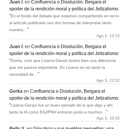
Juan I.
en
Confluencia o Disolución, Bergara el
spoiler de la rendición moral y política del Jeltzalismo
:
“
En el fondo del debate que estamos compartiendo en torno
al artículo publicado veo dos formas de interpretar tanto
”
nuestra…
Ago 6, 13:15
Juan I.
en
Confluencia o Disolución, Bergara el
spoiler de la rendición moral y política del Jeltzalismo
:
“
Gorka, creo que Lizarra-Garazi ilustra bien una diferencia
que me parece importante. En Lizarra se vio tanto la
”
necesidad de…
Ago 5, 22:52
Gorka
en
Confluencia o Disolución, Bergara el
spoiler de la rendición moral y política del Jeltzalismo
:
“
Lizarra-Garazi fué un buen ejemplo de lo que digo y ahí
”
tanto la IA como EAJ/PNV entraron junto a muchos…
Ago 5, 10:32
Pello S.
en
Gipuzkoa y sus pueblos pequeños: una