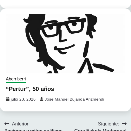
Aberriberri
“Pertur”, 50 años
julio 23, 2026
José Manuel Bujanda Arizmendi
Navegación
Anterior:
Siguiente:
Pasiones y mitos políticos
Gora Eskola Modernoa!