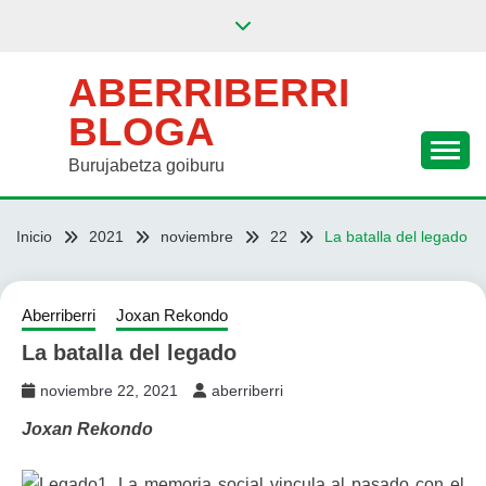
Saltar
al
contenido
ABERRIBERRI
BLOGA
Burujabetza goiburu
Inicio
2021
noviembre
22
La batalla del legado
Aberriberri
Joxan Rekondo
La batalla del legado
noviembre 22, 2021
aberriberri
Joxan Rekondo
1. La memoria social vincula al pasado con el