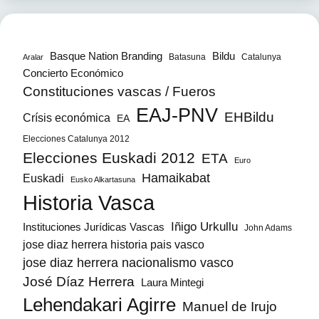
Bildu
Basque Nation Branding
Batasuna
Catalunya
Aralar
Concierto Económico
Constituciones vascas / Fueros
EAJ-PNV
EHBildu
Crísis económica
EA
Elecciones Catalunya 2012
Elecciones Euskadi 2012
ETA
Euro
Hamaikabat
Euskadi
Eusko Alkartasuna
Historia Vasca
Iñigo Urkullu
Instituciones Jurídicas Vascas
John Adams
jose diaz herrera historia pais vasco
jose diaz herrera nacionalismo vasco
José Díaz Herrera
Laura Mintegi
Lehendakari Agirre
Manuel de Irujo