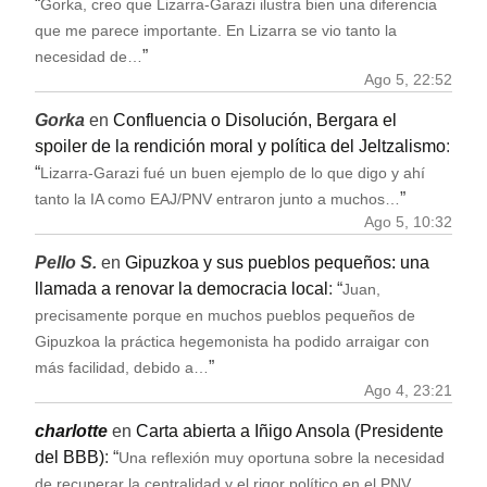
“
Gorka, creo que Lizarra-Garazi ilustra bien una diferencia
que me parece importante. En Lizarra se vio tanto la
”
necesidad de…
Ago 5, 22:52
Gorka
en
Confluencia o Disolución, Bergara el
spoiler de la rendición moral y política del Jeltzalismo
:
“
Lizarra-Garazi fué un buen ejemplo de lo que digo y ahí
”
tanto la IA como EAJ/PNV entraron junto a muchos…
Ago 5, 10:32
Pello S.
en
Gipuzkoa y sus pueblos pequeños: una
llamada a renovar la democracia local
: “
Juan,
precisamente porque en muchos pueblos pequeños de
Gipuzkoa la práctica hegemonista ha podido arraigar con
”
más facilidad, debido a…
Ago 4, 23:21
charlotte
en
Carta abierta a Iñigo Ansola (Presidente
del BBB)
: “
Una reflexión muy oportuna sobre la necesidad
de recuperar la centralidad y el rigor político en el PNV,