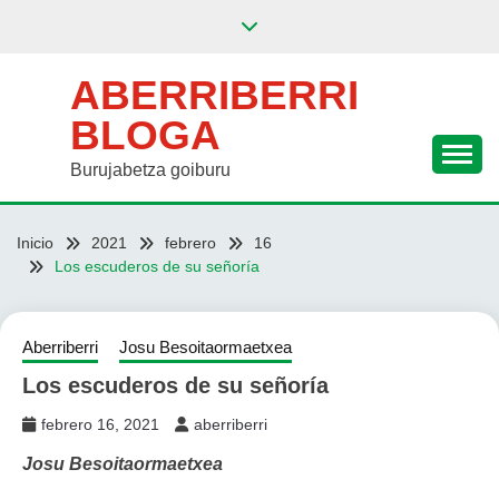
Saltar
al
contenido
ABERRIBERRI
BLOGA
Burujabetza goiburu
Inicio
2021
febrero
16
Los escuderos de su señoría
Aberriberri
Josu Besoitaormaetxea
Los escuderos de su señoría
febrero 16, 2021
aberriberri
Josu Besoitaormaetxea