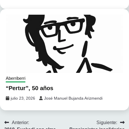
Aberriberri
“Pertur”, 50 años
julio 23, 2026
José Manuel Bujanda Arizmendi
Navegación
Anterior:
Siguiente: