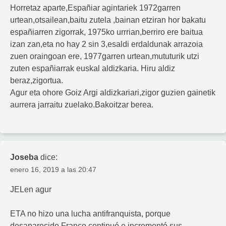
Horretaz aparte,Españiar agintariek 1972garren
urtean,otsailean,baitu zutela ,bainan etziran hor bakatu
españiarren zigorrak, 1975ko urrrian,berriro ere baitua
izan zan,eta no hay 2 sin 3,esaldi erdaldunak arrazoia
zuen oraingoan ere, 1977garren urtean,mututurik utzi
zuten españiarrak euskal aldizkaria. Hiru aldiz
beraz,zigortua.
Agur eta ohore Goiz Argi aldizkariari,zigor guzien gainetik
aurrera jarraitu zuelako.Bakoitzar berea.
Joseba
dice:
enero 16, 2019 a las 20:47
JELen agur
ETA no hizo una lucha antifranquista, porque
desaparecido Franco continuó e incrementó sus