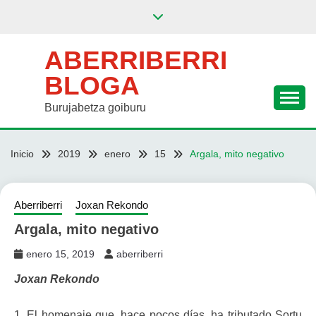
Saltar
al
contenido
ABERRIBERRI
BLOGA
Burujabetza goiburu
Inicio
2019
enero
15
Argala, mito negativo
Aberriberri
Joxan Rekondo
Argala, mito negativo
enero 15, 2019
aberriberri
Joxan Rekondo
1. El homenaje que, hace pocos días, ha tributado Sortu