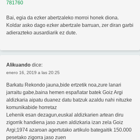
781760
Bai, egia da ezker abertzaleko morroi honek diona.
Koldar asko dago ezker abertzale barruan, zer diran garbi
adierazteko ausardiarik ez dute.
Alikuando
dice:
enero 16, 2019 a las 20:25
Barkatu Rekondo jauna,bide ertzetik noa,zure lanari
jarraitu gabe,baina hemen españatar batek Goiz Argi
aldizkaria aipatu duanez datu batzuk azaldu nahi nituzke
komunikabide horretaz
Lehenik esan dezagun,euskal aldizkarien artean diru
zigorrik handiena jaso zuen aldizkaria izan zela Goiz
Argi;1974 azaroan agertutako artikulo bategaitik 150.000
pesetako zigorra jaso zuen