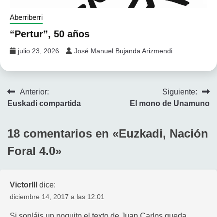
Aberriberri
“Pertur”, 50 años
julio 23, 2026
José Manuel Bujanda Arizmendi
Navegación
Anterior:
Siguiente:
Euskadi compartida
El mono de Unamuno
de
entradas
18 comentarios en «
Euzkadi, Nación
Foral 4.0
»
VictorIII
dice:
diciembre 14, 2017 a las 12:01
Si sopláis un poquito el texto de Juan Carlos queda