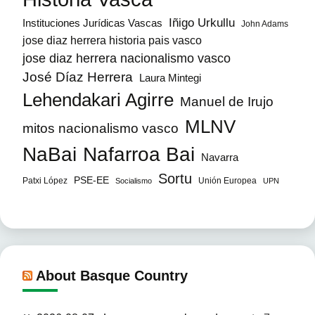
Iñigo Urkullu
Instituciones Jurídicas Vascas
John Adams
jose diaz herrera historia pais vasco
jose diaz herrera nacionalismo vasco
José Díaz Herrera
Laura Mintegi
Lehendakari Agirre
Manuel de Irujo
MLNV
mitos nacionalismo vasco
NaBai
Nafarroa Bai
Navarra
Sortu
PSE-EE
Patxi López
Unión Europea
Socialismo
UPN
About Basque Country