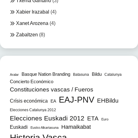
Txema Garitano
(3)
Xabier Irazabal
(4)
Xanet Arozena
(4)
Zabaltzen
(8)
Bildu
Basque Nation Branding
Batasuna
Catalunya
Aralar
Concierto Económico
Constituciones vascas / Fueros
EAJ-PNV
EHBildu
Crísis económica
EA
Elecciones Catalunya 2012
Elecciones Euskadi 2012
ETA
Euro
Hamaikabat
Euskadi
Eusko Alkartasuna
Historia Vasca