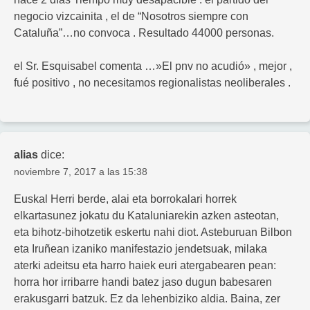
negocio vizcainita , el de “Nosotros siempre con
Cataluña”…no convoca . Resultado 44000 personas.
el Sr. Esquisabel comenta …»El pnv no acudió» , mejor ,
fué positivo , no necesitamos regionalistas neoliberales .
alias
dice:
noviembre 7, 2017 a las 15:38
Euskal Herri berde, alai eta borrokalari horrek
elkartasunez jokatu du Kataluniarekin azken asteotan,
eta bihotz-bihotzetik eskertu nahi diot. Asteburuan Bilbon
eta Iruñean izaniko manifestazio jendetsuak, milaka
aterki adeitsu eta harro haiek euri atergabearen pean:
horra hor irribarre handi batez jaso dugun babesaren
erakusgarri batzuk. Ez da lehenbiziko aldia. Baina, zer