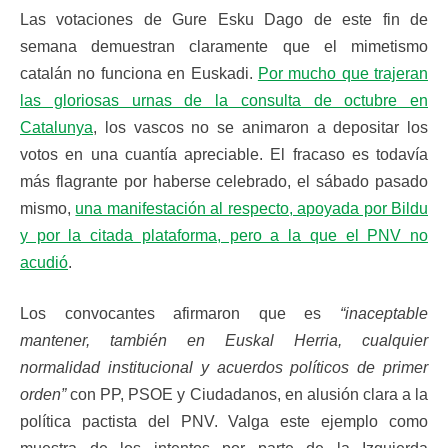
Las votaciones de Gure Esku Dago de este fin de
semana demuestran claramente que el mimetismo
catalán no funciona en Euskadi.
Por mucho que trajeran
las gloriosas urnas de la consulta de octubre en
Catalunya
, los vascos no se animaron a depositar los
votos en una cuantía apreciable. El fracaso es todavía
más flagrante por haberse celebrado, el sábado pasado
mismo,
una manifestación al respecto, apoyada por Bildu
y por la citada plataforma, pero a la que el PNV no
acudió
.
Los convocantes afirmaron que es
“inaceptable
mantener, también en Euskal Herria, cualquier
normalidad institucional y acuerdos políticos de primer
orden”
con PP, PSOE y Ciudadanos, en alusión clara a la
política pactista del PNV. Valga este ejemplo como