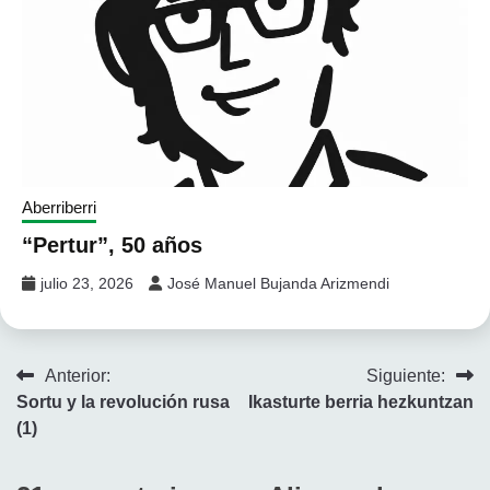
Aberriberri
“Pertur”, 50 años
julio 23, 2026
José Manuel Bujanda Arizmendi
Navegación
Anterior:
Siguiente:
Sortu y la revolución rusa
Ikasturte berria hezkuntzan
de
(1)
entradas