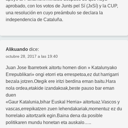
aprobado, con los votos de Junts pel Sí (JxSí) y la CUP,
una resolución en cuyo preámbulo se declara la
independencia de Cataluña.
Alikuando
dice:
octubre 28, 2017 a las 19:40
Juan Jose Ibarretxek aitortu homen dion » Katalunyako
Errepublikari» ongi etorri eta errespetoa,ez dut harrigarri
bezala jotzen.Otegik ere iritzi berdina eman baitu.Hara
nola ordea,etakide izandakoak,beste pauso bar eman
duen
«Gaur Katalunia,bihar Euskal Herria» aitortuaz.Vascos y
vascas,errepikatzen zuen lehendakariak,momentuz ez du
horrelako aitortzarik egin.Baina dena da posible
politikaren mundu honetan eta auskalo…..