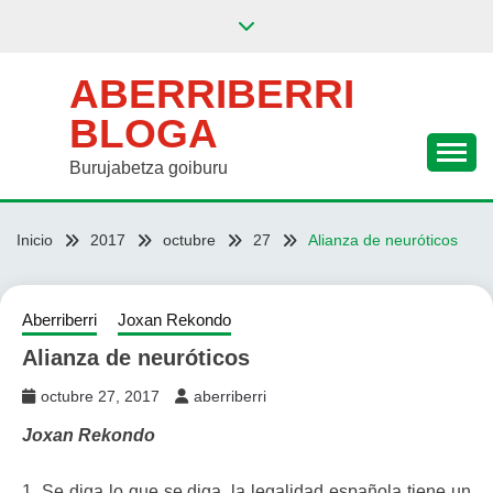
Saltar
al
contenido
ABERRIBERRI
BLOGA
Burujabetza goiburu
Inicio
2017
octubre
27
Alianza de neuróticos
Aberriberri
Joxan Rekondo
Alianza de neuróticos
octubre 27, 2017
aberriberri
Joxan Rekondo
1. Se diga lo que se diga, la legalidad española tiene un