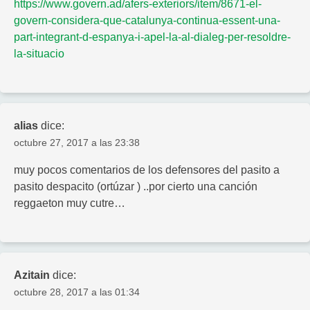
https://www.govern.ad/afers-exteriors/item/8671-el-
govern-considera-que-catalunya-continua-essent-una-
part-integrant-d-espanya-i-apel-la-al-dialeg-per-resoldre-
la-situacio
alias
dice:
octubre 27, 2017 a las 23:38
muy pocos comentarios de los defensores del pasito a
pasito despacito (ortúzar ) ..por cierto una canción
reggaeton muy cutre…
Azitain
dice:
octubre 28, 2017 a las 01:34