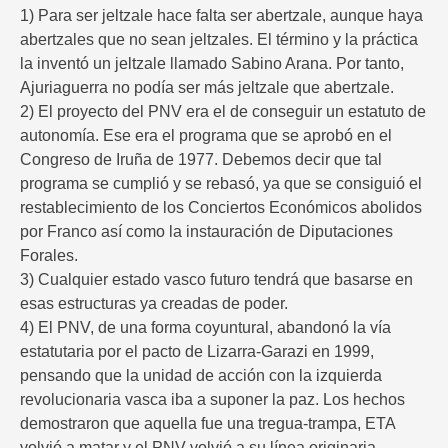
1) Para ser jeltzale hace falta ser abertzale, aunque haya
abertzales que no sean jeltzales. El término y la práctica
la inventó un jeltzale llamado Sabino Arana. Por tanto,
Ajuriaguerra no podía ser más jeltzale que abertzale.
2) El proyecto del PNV era el de conseguir un estatuto de
autonomía. Ese era el programa que se aprobó en el
Congreso de Iruña de 1977. Debemos decir que tal
programa se cumplió y se rebasó, ya que se consiguió el
restablecimiento de los Conciertos Económicos abolidos
por Franco así como la instauración de Diputaciones
Forales.
3) Cualquier estado vasco futuro tendrá que basarse en
esas estructuras ya creadas de poder.
4) El PNV, de una forma coyuntural, abandonó la vía
estatutaria por el pacto de Lizarra-Garazi en 1999,
pensando que la unidad de acción con la izquierda
revolucionaria vasca iba a suponer la paz. Los hechos
demostraron que aquella fue una tregua-trampa, ETA
volvió a matar y el PNV volvió a su línea originaria,