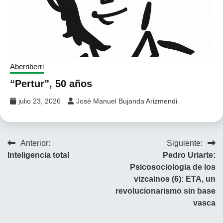
Aberriberri
“Pertur”, 50 años
julio 23, 2026
José Manuel Bujanda Arizmendi
Navegación
Anterior:
Siguiente:
Inteligencia total
Pedro Uriarte:
de
Psicosociologia de los
entradas
vizcainos (6): ETA, un
revolucionarismo sin base
vasca