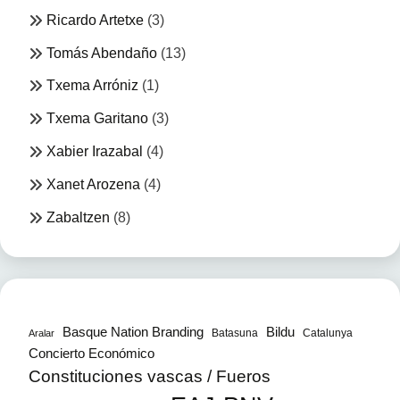
Ricardo Artetxe
(3)
Tomás Abendaño
(13)
Txema Arróniz
(1)
Txema Garitano
(3)
Xabier Irazabal
(4)
Xanet Arozena
(4)
Zabaltzen
(8)
Bildu
Basque Nation Branding
Batasuna
Catalunya
Aralar
Concierto Económico
Constituciones vascas / Fueros