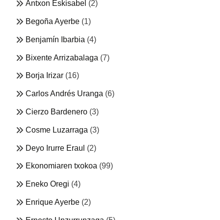
Antxon Eskisabel
(2)
Begoña Ayerbe
(1)
Benjamín Ibarbia
(4)
Bixente Arrizabalaga
(7)
Borja Irizar
(16)
Carlos Andrés Uranga
(6)
Cierzo Bardenero
(3)
Cosme Luzarraga
(3)
Deyo Irurre Eraul
(2)
Ekonomiaren txokoa
(99)
Eneko Oregi
(4)
Enrique Ayerbe
(2)