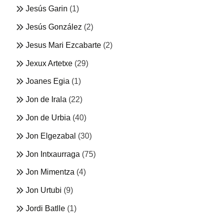
Jesús Garin
(1)
Jesús González
(2)
Jesus Mari Ezcabarte
(2)
Jexux Artetxe
(29)
Joanes Egia
(1)
Jon de Irala
(22)
Jon de Urbia
(40)
Jon Elgezabal
(30)
Jon Intxaurraga
(75)
Jon Mimentza
(4)
Jon Urtubi
(9)
Jordi Batlle
(1)