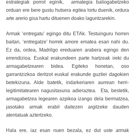
estrategiak porrot eginik, armategia baliogabetzeko
orduan ere bere gustu hutsera egitea lortu duenik, ordura
arte arerio gisa hartu dituenen doako laguntzarekin.
Armak ‘entregatu’ egingo ditu ETAk. Testuinguru horren
baitan, ‘entregatze’ horrek amore ematea esan nahi du.
Ez da, ordea, Madrilgo ereduaren arabera egingo den
errendizioa. Euskal erakundeen parte hartzeak ireki du
armagabetzearen bidea. Egiteko honetan, oso
garrantzizkoa deritzot euskal erakunde guztiei dagokien
betekizuna. Alde batetik, indarkeriaren aurrean herri-
legitimitatearen nagusitasuna adieraztea. Eta, bestetik,
armagabetzea legearen azpikoa izango dela bermatzea,
jasotako armak erabil daitezen argitzeke dauden
atentatuak aztertzeko.
Hala ere, iaz esan nuen bezala, ez dut uste armak