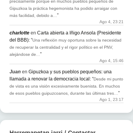
precisamente porque en muchos pueblos pequeños de
Gipuzkoa la práctica hegemonista ha podido arraigar con
”
más facilidad, debido a…
Ago 4, 23:21
charlotte
en
Carta abierta a Iñigo Ansola (Presidente
del BBB)
: “
Una reflexión muy oportuna sobre la necesidad
de recuperar la centralidad y el rigor político en el PNV,
”
alejándose de…
Ago 4, 15:46
Juan
en
Gipuzkoa y sus pueblos pequeños: una
llamada a renovar la democracia local
: “
Desde mi punto
de vista es una visión excesivamente buenista. En muchos
”
de esos pueblos guipuzcoanos, durante las últimas tres…
Ago 1, 23:17
Harremanetan jarri / Contactar