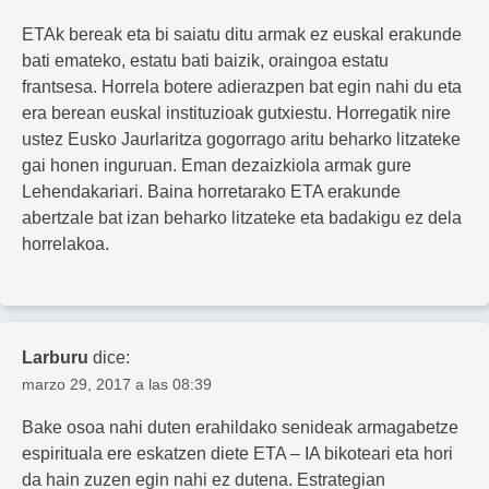
ETAk bereak eta bi saiatu ditu armak ez euskal erakunde
bati emateko, estatu bati baizik, oraingoa estatu
frantsesa. Horrela botere adierazpen bat egin nahi du eta
era berean euskal instituzioak gutxiestu. Horregatik nire
ustez Eusko Jaurlaritza gogorrago aritu beharko litzateke
gai honen inguruan. Eman dezaizkiola armak gure
Lehendakariari. Baina horretarako ETA erakunde
abertzale bat izan beharko litzateke eta badakigu ez dela
horrelakoa.
Larburu
dice:
marzo 29, 2017 a las 08:39
Bake osoa nahi duten erahildako senideak armagabetze
espirituala ere eskatzen diete ETA – IA bikoteari eta hori
da hain zuzen egin nahi ez dutena. Estrategian