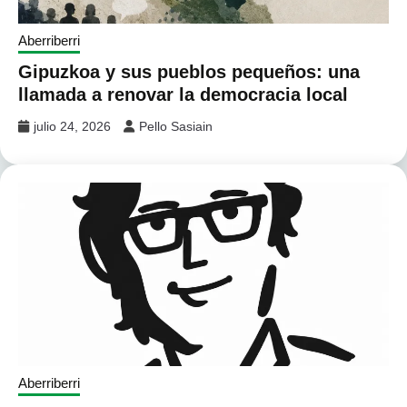
Aberriberri
Gipuzkoa y sus pueblos pequeños: una
llamada a renovar la democracia local
julio 24, 2026
Pello Sasiain
Aberriberri