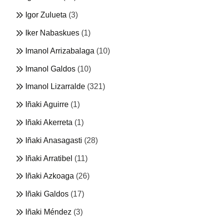
Igor Zulueta
(3)
Iker Nabaskues
(1)
Imanol Arrizabalaga
(10)
Imanol Galdos
(10)
Imanol Lizarralde
(321)
Iñaki Aguirre
(1)
Iñaki Akerreta
(1)
Iñaki Anasagasti
(28)
Iñaki Arratibel
(11)
Iñaki Azkoaga
(26)
Iñaki Galdos
(17)
Iñaki Méndez
(3)