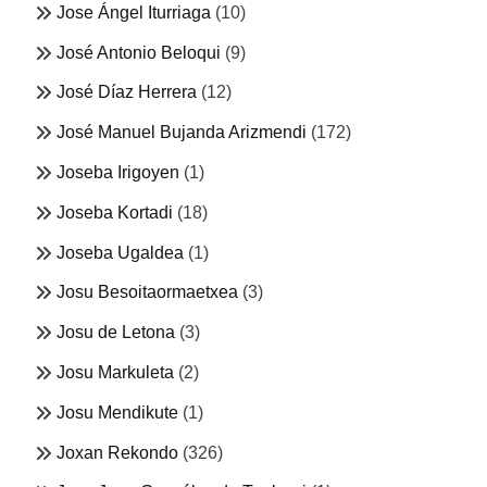
Jose Ángel Iturriaga
(10)
José Antonio Beloqui
(9)
José Díaz Herrera
(12)
José Manuel Bujanda Arizmendi
(172)
Joseba Irigoyen
(1)
Joseba Kortadi
(18)
Joseba Ugaldea
(1)
Josu Besoitaormaetxea
(3)
Josu de Letona
(3)
Josu Markuleta
(2)
Josu Mendikute
(1)
Joxan Rekondo
(326)