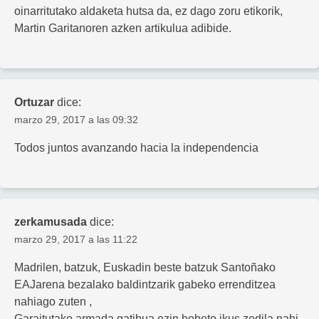
oinarritutako aldaketa hutsa da, ez dago zoru etikorik,
Martin Garitanoren azken artikulua adibide.
Ortuzar
dice:
marzo 29, 2017 a las 09:32
Todos juntos avanzando hacia la independencia
zerkamusada
dice:
marzo 29, 2017 a las 11:22
Madrilen, batzuk, Euskadin beste batzuk Santoñako
EAJarena bezalako baldintzarik gabeko errenditzea
nahiago zuten ,
Garaitutako armada gatibua ezin hobeto ikus zedila nahi