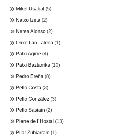
Mikel Usabal
(5)
Natxo Izeta
(2)
Nerea Alonso
(2)
Orixe Lan-Taldea
(1)
Patxi Agirre
(4)
Patxi Baztarrika
(10)
Pedro Ereña
(8)
Pello Costa
(3)
Pello González
(3)
Pello Sasiain
(2)
Pierre de l´Hostal
(13)
Pilar Zubiarrain
(1)