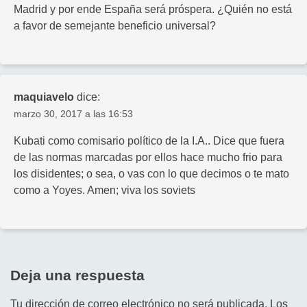
Madrid y por ende España será próspera. ¿Quién no está
a favor de semejante beneficio universal?
maquiavelo
dice:
marzo 30, 2017 a las 16:53
Kubati como comisario político de la I.A.. Dice que fuera
de las normas marcadas por ellos hace mucho frio para
los disidentes; o sea, o vas con lo que decimos o te mato
como a Yoyes. Amen; viva los soviets
Deja una respuesta
Tu dirección de correo electrónico no será publicada.
Los