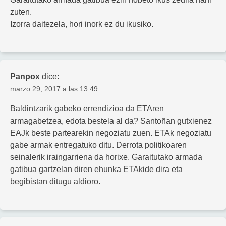
zuten.
Izorra daitezela, hori inork ez du ikusiko.
Panpox
dice:
marzo 29, 2017 a las 13:49
Baldintzarik gabeko errendizioa da ETAren
armagabetzea, edota bestela al da? Santoñan gutxienez
EAJk beste partearekin negoziatu zuen. ETAk negoziatu
gabe armak entregatuko ditu. Derrota politikoaren
seinalerik iraingarriena da horixe. Garaitutako armada
gatibua gartzelan diren ehunka ETAkide dira eta
begibistan ditugu aldioro.