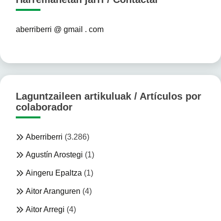
aberriberri @ gmail . com
Laguntzaileen artikuluak / Artículos por
colaborador
Aberriberri
(3.286)
Agustín Arostegi
(1)
Aingeru Epaltza
(1)
Aitor Aranguren
(4)
Aitor Arregi
(4)