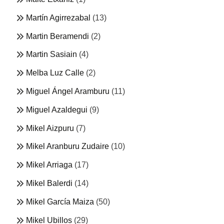
Martín Agirrezabal
(13)
Martin Beramendi
(2)
Martin Sasiain
(4)
Melba Luz Calle
(2)
Miguel Ángel Aramburu
(11)
Miguel Azaldegui
(9)
Mikel Aizpuru
(7)
Mikel Aranburu Zudaire
(10)
Mikel Arriaga
(17)
Mikel Balerdi
(14)
Mikel García Maiza
(50)
Mikel Ubillos
(29)