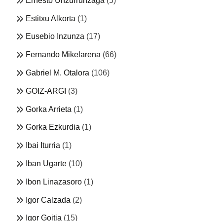
Ernesto Unzurrunzaga
(5)
Estitxu Alkorta
(1)
Eusebio Inzunza
(17)
Fernando Mikelarena
(66)
Gabriel M. Otalora
(106)
GOIZ-ARGI
(3)
Gorka Arrieta
(1)
Gorka Ezkurdia
(1)
Ibai Iturria
(1)
Iban Ugarte
(10)
Ibon Linazasoro
(1)
Igor Calzada
(2)
Igor Goitia
(15)