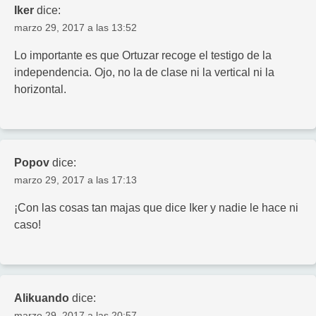
Iker
dice:
marzo 29, 2017 a las 13:52
Lo importante es que Ortuzar recoge el testigo de la
independencia. Ojo, no la de clase ni la vertical ni la
horizontal.
Popov
dice:
marzo 29, 2017 a las 17:13
¡Con las cosas tan majas que dice Iker y nadie le hace ni
caso!
Alikuando
dice:
marzo 29, 2017 a las 20:57