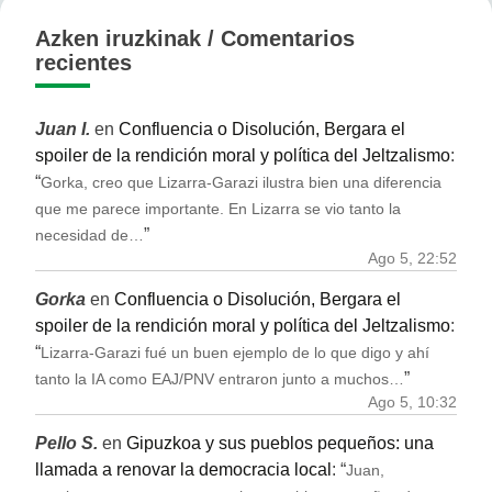
Azken iruzkinak / Comentarios
recientes
Juan I.
en
Confluencia o Disolución, Bergara el
spoiler de la rendición moral y política del Jeltzalismo
:
“
Gorka, creo que Lizarra-Garazi ilustra bien una diferencia
que me parece importante. En Lizarra se vio tanto la
”
necesidad de…
Ago 5, 22:52
Gorka
en
Confluencia o Disolución, Bergara el
spoiler de la rendición moral y política del Jeltzalismo
:
“
Lizarra-Garazi fué un buen ejemplo de lo que digo y ahí
”
tanto la IA como EAJ/PNV entraron junto a muchos…
Ago 5, 10:32
Pello S.
en
Gipuzkoa y sus pueblos pequeños: una
llamada a renovar la democracia local
: “
Juan,