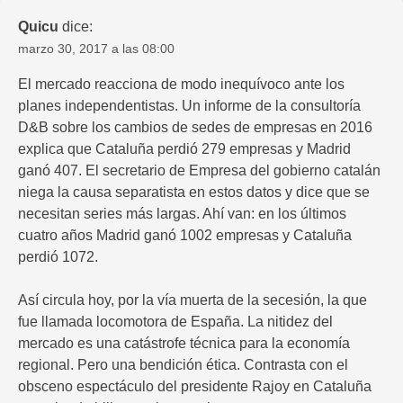
Quicu
dice:
marzo 30, 2017 a las 08:00
El mercado reacciona de modo inequívoco ante los
planes independentistas. Un informe de la consultoría
D&B sobre los cambios de sedes de empresas en 2016
explica que Cataluña perdió 279 empresas y Madrid
ganó 407. El secretario de Empresa del gobierno catalán
niega la causa separatista en estos datos y dice que se
necesitan series más largas. Ahí van: en los últimos
cuatro años Madrid ganó 1002 empresas y Cataluña
perdió 1072.
Así circula hoy, por la vía muerta de la secesión, la que
fue llamada locomotora de España. La nitidez del
mercado es una catástrofe técnica para la economía
regional. Pero una bendición ética. Contrasta con el
obsceno espectáculo del presidente Rajoy en Cataluña