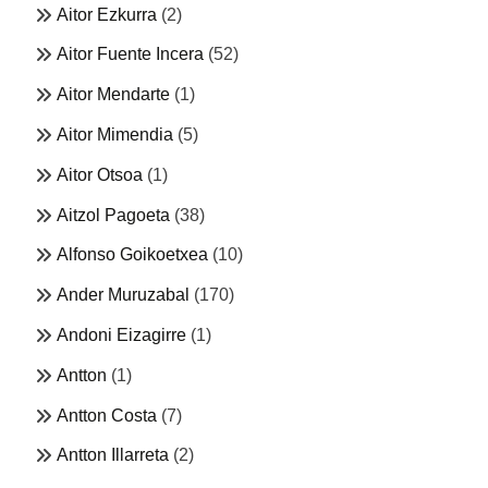
Aitor Ezkurra
(2)
Aitor Fuente Incera
(52)
Aitor Mendarte
(1)
Aitor Mimendia
(5)
Aitor Otsoa
(1)
Aitzol Pagoeta
(38)
Alfonso Goikoetxea
(10)
Ander Muruzabal
(170)
Andoni Eizagirre
(1)
Antton
(1)
Antton Costa
(7)
Antton Illarreta
(2)