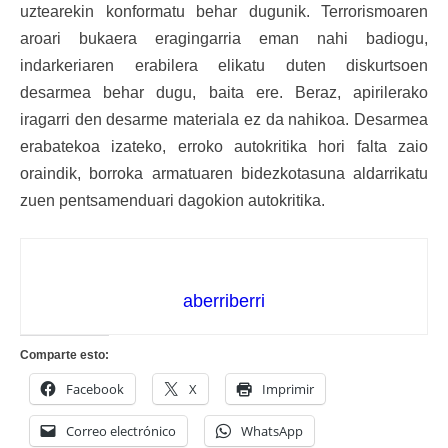
uztearekin konformatu behar dugunik. Terrorismoaren
aroari bukaera eragingarria eman nahi badiogu,
indarkeriaren erabilera elikatu duten diskurtsoen
desarmea behar dugu, baita ere. Beraz, apirilerako
iragarri den desarme materiala ez da nahikoa. Desarmea
erabatekoa izateko, erroko autokritika hori falta zaio
oraindik, borroka armatuaren bidezkotasuna aldarrikatu
zuen pentsamenduari dagokion autokritika.
aberriberri
Comparte esto:
Facebook
X
Imprimir
Correo electrónico
WhatsApp