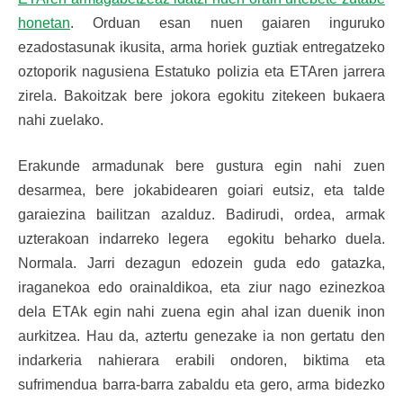
honetan
. Orduan esan nuen gaiaren inguruko
ezadostasunak ikusita, arma horiek guztiak entregatzeko
oztoporik nagusiena Estatuko polizia eta ETAren jarrera
zirela. Bakoitzak bere jokora egokitu zitekeen bukaera
nahi zuelako.
Erakunde armadunak bere gustura egin nahi zuen
desarmea, bere jokabidearen goiari eutsiz, eta talde
garaiezina bailitzan azalduz. Badirudi, ordea, armak
uzterakoan indarreko legera egokitu beharko duela.
Normala. Jarri dezagun edozein guda edo gatazka,
iraganekoa edo orainaldikoa, eta ziur nago ezinezkoa
dela ETAk egin nahi zuena egin ahal izan duenik inon
aurkitzea. Hau da, aztertu genezake ia non gertatu den
indarkeria nahierara erabili ondoren, biktima eta
sufrimendua barra-barra zabaldu eta gero, arma bidezko