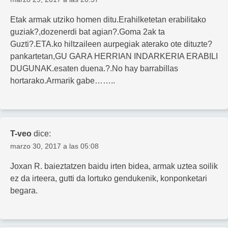
Etak armak utziko homen ditu.Erahilketetan erabilitako
guziak?,dozenerdi bat agian?.Goma 2ak ta
Guzti?.ETA.ko hiltzaileen aurpegiak aterako ote dituzte?
pankartetan,GU GARA HERRIAN INDARKERIA ERABILI
DUGUNAK.esaten duena.?.No hay barrabillas
hortarako.Armarik gabe……..
T-veo
dice:
marzo 30, 2017 a las 05:08
Joxan R. baieztatzen baidu irten bidea, armak uztea soilik
ez da irteera, gutti da lortuko gendukenik, konponketari
begara.