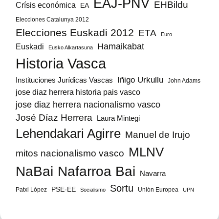
EAJ-PNV
EHBildu
Crísis económica
EA
Elecciones Catalunya 2012
Elecciones Euskadi 2012
ETA
Euro
Hamaikabat
Euskadi
Eusko Alkartasuna
Historia Vasca
Iñigo Urkullu
Instituciones Jurídicas Vascas
John Adams
jose diaz herrera historia pais vasco
jose diaz herrera nacionalismo vasco
José Díaz Herrera
Laura Mintegi
Lehendakari Agirre
Manuel de Irujo
MLNV
mitos nacionalismo vasco
NaBai
Nafarroa Bai
Navarra
Sortu
PSE-EE
Patxi López
Unión Europea
Socialismo
UPN