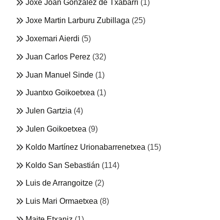
Joxe Joan González de Txabarri
(1)
Joxe Martin Larburu Zubillaga
(25)
Joxemari Aierdi
(5)
Juan Carlos Perez
(32)
Juan Manuel Sinde
(1)
Juantxo Goikoetxea
(1)
Julen Gartzia
(4)
Julen Goikoetxea
(9)
Koldo Martínez Urionabarrenetxea
(15)
Koldo San Sebastián
(114)
Luis de Arrangoitze
(2)
Luis Mari Ormaetxea
(8)
Maite Etxaniz
(1)