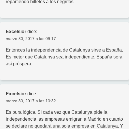
repartiendo billetes a los negritos.
Excelsior
dice:
marzo 30, 2017 a las 09:17
Entonces la independencia de Catalunya sirve a España.
Es mejor que Catalunya sea independiente. España será
así próspera.
Excelsior
dice:
marzo 30, 2017 a las 10:32
Es pura lógica. Si cada vez que Catalunya pide la
independencia las empresas emigran a Madrid en cuanto
se declare no quedará una sola empresa en Catalunya. Y