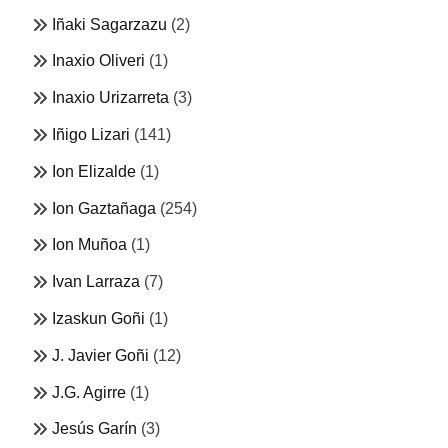
Iñaki Sagarzazu
(2)
Inaxio Oliveri
(1)
Inaxio Urizarreta
(3)
Iñigo Lizari
(141)
Ion Elizalde
(1)
Ion Gaztañaga
(254)
Ion Muñoa
(1)
Ivan Larraza
(7)
Izaskun Goñi
(1)
J. Javier Goñi
(12)
J.G. Agirre
(1)
Jesús Garín
(3)